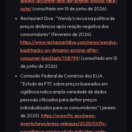
always-accurate-and-qsr-brands-should-take-
note/
(consultado em 15 de junho de 2026)
Restaurant Dive. “Wendy’s recua na política de
preços dinâmicos após reação negativa dos
consumidores” (fevereiro de 2024).
https://www.restaurantdive.com/news/wendys-
backtracks-on-dynamic-pricing-after-
consumer-backlash/708799/
(consultado em 15
de junho de 2026)
Comissão Federal de Comércio dos EUA.
“Estudo da FTC sobre preços baseados em
vigilância indica ampla variedade de dados
pessoais utilizados para definir preços
individualizados para os consumidores” (janeiro
de 2025).
https://www.ftc.gov/news-
events/news/press-releases/2025/01/ftc-
surveillance-pricing-study-indicates-wide-