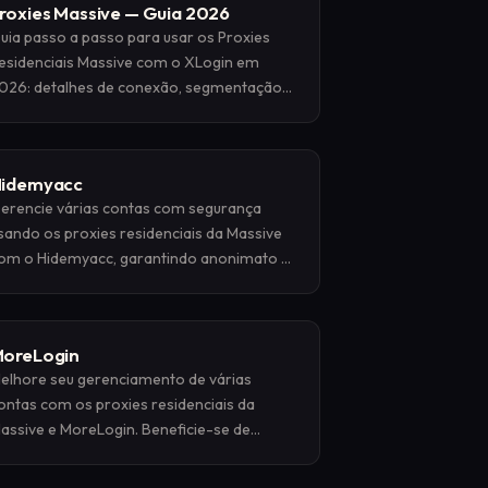
roxies Massive — Guia 2026
uia passo a passo para usar os Proxies
esidenciais Massive com o XLogin em
026: detalhes de conexão, segmentação
eográfica e configuração verificada.
idemyacc
erencie várias contas com segurança
sando os proxies residenciais da Massive
om o Hidemyacc, garantindo anonimato e
ontornando restrições geográficas.
oreLogin
elhore seu gerenciamento de várias
ontas com os proxies residenciais da
assive e MoreLogin. Beneficie-se de
aior anonimato, alcance global e alto
esempenho