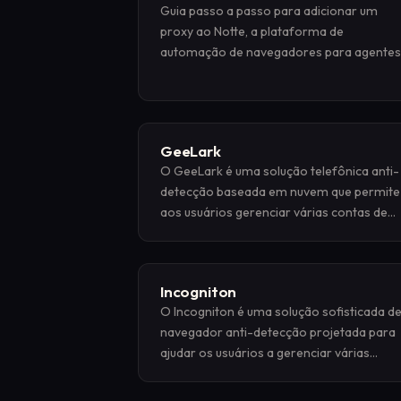
Guia passo a passo para adicionar um
proxy ao Notte, a plataforma de
automação de navegadores para agentes
de IA — configure sessões de navegador
gerenciadas com proxies residenciais.
GeeLark
O GeeLark é uma solução telefônica anti-
detecção baseada em nuvem que permite
aos usuários gerenciar várias contas de
aplicativos móveis por meio de dispositiv
Android virtuais
Incogniton
O Incogniton é uma solução sofisticada d
navegador anti-detecção projetada para
ajudar os usuários a gerenciar várias
identidades on-line com segurança. Ele
permite a criação de perfis de navegador