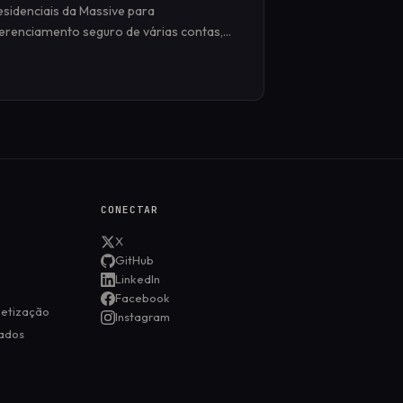
esidenciais da Massive para
erenciamento seguro de várias contas,
nonimato aprimorado e automação on-
ine perfeita.
CONECTAR
X
GitHub
LinkedIn
Facebook
netização
Instagram
ados