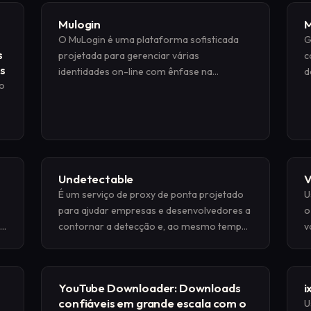
MBBrowser permite que os usuários criem
Mulogin
M
perfis de navegador distintos que imitam o
O MuLogin é uma plataforma sofisticada
G
comportamento genuíno do usuário,
s
projetada para gerenciar várias
c
reduzindo o risco de detecção e
s
identidades on-line com ênfase na
d
automatizando tarefas.
o
antidetecção e na automação do
a
navegador.
i
Undetectable
V
É um serviço de proxy de ponta projetado
U
para ajudar empresas e desenvolvedores a
o
l
contornar a detecção e, ao mesmo tempo,
v
automatizar tarefas como captura na web,
c
agregação de dados e monitoramento de
l
SEO
YouTube Downloader: Downloads
i
confiáveis em grande escala com o
U