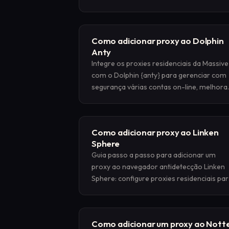
para ajudar indivíduos e equipes a gerenci
com segurança várias identidades on-line
Como adicionar proxy ao Dolphin
Anty
Integre os proxies residenciais da Massive
com o Dolphin {anty} para gerenciar com
segurança várias contas on-line, melhora
o anonimato e realizar uma captura
eficiente na web.
Como adicionar proxy ao Linken
Sphere
Guia passo a passo para adicionar um
proxy ao navegador antidetecção Linken
Sphere: configure proxies residenciais pa
trabalhar com várias contas sem
bloqueios.
Como adicionar um proxy ao Nott