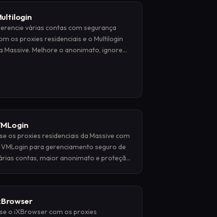
ultilogin
erencie várias contas com segurança
om os proxies residenciais e o Multilogin
a Massive. Melhore o anonimato, ignore
s restrições e evite o rastreamento de
mpressões digitais.
MLogin
se os proxies residenciais da Massive com
 VMLogin para gerenciamento seguro de
árias contas, maior anonimato e proteção
ontra vinculação de contas.
xBrowser
se o iXBrowser com os proxies