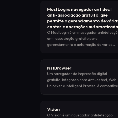
isolados que imitam o comportamento
MostLogin: navegador antidect
genuíno do usuário, garantindo que cada
anti-associação gratuito, que
sessão permaneça única e indetectável.
permite o gerenciamento de vária
contas e operações automatizada
O MostLogin é um navegador antidetecçã
anti-associação gratuito para
gerenciamento e automação de várias
contas. Aprenda a adicionar proxies
Massive ao MostLogin com facilidade
NstBrowser
Um navegador de impressão digital
gratuito, integrado com Anti-detect, Web
Unlocker e Intelligent Proxies, é compatíve
com Cloud Container Clusters,
Browserless e uma solução de navegador
em nuvem de nível corporativo compatíve
Vision
com Windows/Mac/Linux.
O Vision é um navegador antidetecção