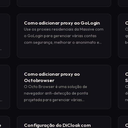
ar
anonimato e automatizar tarefas com
o
.
eficiência.
d
Como adicionar proxy ao GoLogin
C
Use os proxies residenciais da Massive com
O
o GoLogin para gerenciar várias contas
q
com segurança, melhorar o anonimato e
b
r
contornar restrições.
P
h
d
a
Como adicionar proxy ao
C
v
Octobrowser
S
O Octo Browser é uma solução de
O
navegador anti-detecção de ponta
d
ra
projetada para gerenciar várias
n
identidades on-line com segurança.
u
n
e
Configuração do DiCloak com
C