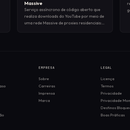
Massive
r
Serviço assíncrono de código aberto que
g
realiza downloads do YouTube por meio de
a
uma rede Massive de proxies residenciais:
l
concorrência limitada, sessões “sticky”
estritas, uma rota nova a cada nova
tentativa e telemetria por tentativa.
EMPRESA
LEGAL
Sobre
Licença
aso
Carreiras
Termos
Imprensa
Privacidade
Marca
Privacidade Mo
Destinos Bloque
ão
Boas Práticas