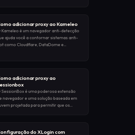
n-line e aprimorar o anonimato dos
ados.
omo adicionar proxy ao Kameleo
 Kameleo é um navegador anti-detecção
ue ajuda você a contornar sistemas anti-
ot como Cloudflare, DataDome e
erimeterX. Ao contrário dos navegadores
eadless tradicionais, que podem ser
etectados por meio da estrutura de
utomação do WebDriver ou de
omo adicionar proxy ao
azamentos de CDP
essionbox
 SessionBox é uma poderosa extensão
e navegador e uma solução baseada em
uvem projetada para permitir que os
suários executem várias sessões de
avegação isoladas em uma única janela.
onfiguração do XLogin com