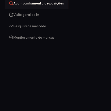
Acompanhamento de posições
Visão geral da IA
Pesquisa de mercado
Monitoramento de marcas
Acompanhamento de SERP e
classificação por região
geográfica
Obtenha resultados de pesquisa estruturados para
qualquer país, região ou cidade. Acompanhe como
as classificações variam de acordo com a
localização, sem precisar analisar o código HTML
bruto.