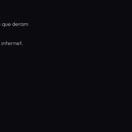
is que deram
teem
)
 internet.