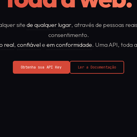
de qualquer lugar
(
em mais de 195 países
)
lquer site
de qualquer lugar
, através de pessoas rea
consentimento.
 real
(
Menos de 600 ms
confiável
(
99,8% de sucesso
em conformidade
)
)
(
SOC 2 + AppEs
 real
,
confiável
e
em conformidade
. Uma API, toda a
Obtenha sua API Key
Ler a Documentação