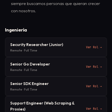
siempre buscamos personas que quieran crecer
con nosotros.
Ingeniería
Security Researcher (Junior)
Ver Rol
→
Remote
·
Full Time
Senior Go Developer
Ver Rol
→
Remote
·
Full Time
Senior SDK Engineer
Ver Rol
→
Remote
·
Full Time
Support Engineer (Web Scraping &
Proxies)
Ver Rol
→