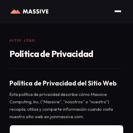
AVISO LEGAL
Política de Privacidad
Política de Privacidad del Sitio Web
Esta política de privacidad describe cómo Massive
Computing, Inc. ("Massive", "nosotros" o "nuestro")
recopila, utiliza y comparte información cuando visita
nuestro sitio web en joinmassive.com.