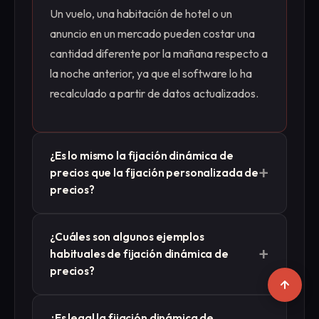
Un vuelo, una habitación de hotel o un
anuncio en un mercado pueden costar una
cantidad diferente por la mañana respecto a
la noche anterior, ya que el software lo ha
recalculado a partir de datos actualizados.
¿Es lo mismo la fijación dinámica de
+
precios que la fijación personalizada de
precios?
No. La fijación dinámica de precios adapta
¿Cuáles son algunos ejemplos
los precios en función de las condiciones del
+
habituales de fijación dinámica de
mercado y del producto, y los compradores
precios?
suelen ver el mismo precio en un mismo
momento. La fijación personalizada de
Los ejemplos más claros son las tarifas
¿Es legal la fijación dinámica de