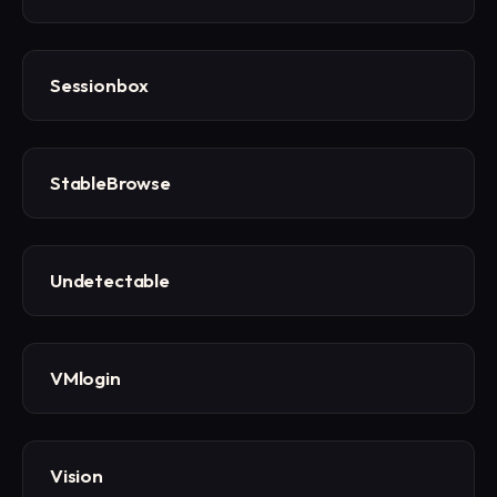
Sessionbox
StableBrowse
Undetectable
VMlogin
Vision