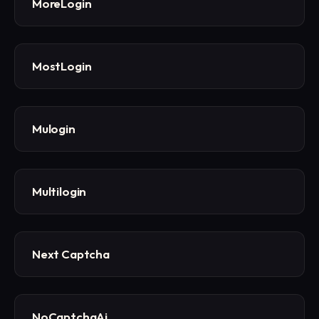
MoreLogin
MostLogin
Mulogin
Multilogin
Next Captcha
NoCaptchaAi