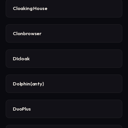
Cloaking House
Clonbrowser
DIcloak
Dolphin{anty}
DuoPlus