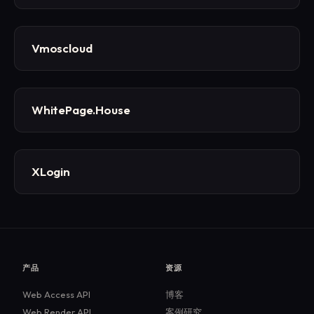
Vmoscloud
WhitePage.House
XLogin
产品
资源
Web Access API
博客
Web Render API
案例研究