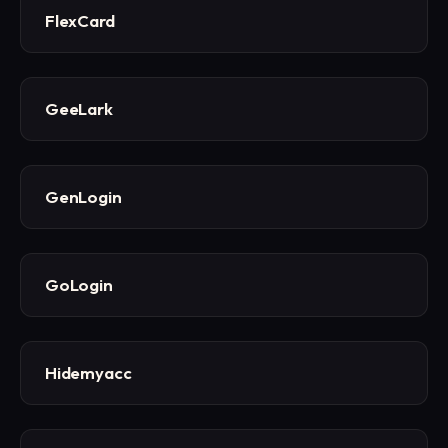
FlexCard
GeeLark
GenLogin
GoLogin
Hidemyacc