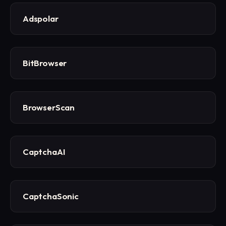
Adspolar
BitBrowser
BrowserScan
CaptchaAI
CaptchaSonic