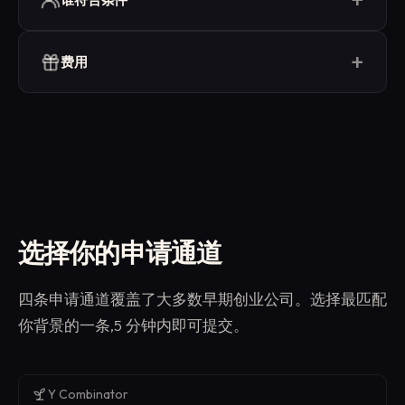
司、Web 爬虫公司、LLM 训练团队、RAG 应用开发者、价
格监控工具,以及任何产品需要大规模访问实时 Web 的创
Y Combinator 公司(任意 batch,在营或校友均可)
+
业公司而设计。
Techstars、500 Global、Antler、Entrepreneur
费用
First、MassChallenge 及 30+ 其他加速器
免费。本项目对创业公司零成本提供。注册无需支付方式,
由知名 VC 投资、处于 pre-seed 至 B 轮阶段的创业公
项目结束后没有自动扣费。
司
自筹资金创始人、独立开发者及拥有上线产品或原型
的自筹资金团队
选择你的申请通道
四条申请通道覆盖了大多数早期创业公司。选择最匹配
你背景的一条,5 分钟内即可提交。
Y Combinator