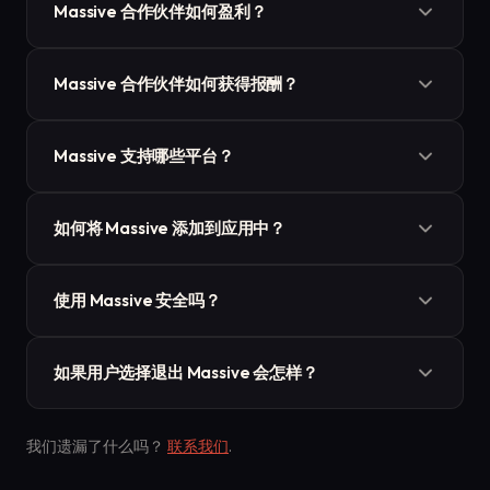
Massive 合作伙伴如何盈利？
了使用 Massive SDK 来资助功能、内容和服务的应用合
作伙伴外，我们还有希望使用 Massive 基础设施进行边
Massive 将用户贡献的少量资源组合成一台超级计算机，
缘计算工作负载的合作伙伴。
Massive 合作伙伴如何获得报酬？
通过运行科学模拟和执行通用分布式任务来产生收入。应
用合作伙伴每月每用户可赚取 0.05 至 0.20 美元，且该
应用合作伙伴可以访问仪表板来监控产生的收入（每小时
数字一直在稳步增长。
Massive 支持哪些平台？
更新），并通过 PayPal 每月支付余额。所有合作伙伴收
益均以美元报告。
Massive SDK 适用于 64 位版本的 Windows 7 及以上、
如何将 Massive 添加到应用中？
macOS 10.10 及以上以及 Android 设备。
注册成为应用合作伙伴，然后按照我们的开发者指南操
使用 Massive 安全吗？
作，或通过 support@joinmassive.com 联系我们。您应
该能够在几分钟内集成 Massive 并开始产生收入。
Massive 采集匿名遥测数据，在低使用条件下不易察觉地
如果用户选择退出 Massive 会怎样？
运行，因此不会干扰您应用的功能。SDK 符合 GDPR、
CCPA、LGPD 和 IT 法案，并已被杀毒引擎列入白名单。
用户必须能够随时暂停、退出、取消参与或卸载
Massive。您可以在 SDK 中注册回调函数，以便在用户这
我们遗漏了什么吗？
联系我们
.
样做时采取适当措施，例如降级访问权限。