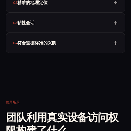
+
精准的地理定位
02
按国家、州或地区以及城市进行定位。加载本地用户实际
+
看到的页面版本，包括本地化的价格、库存和广告。
粘性会话
03
当工作流需要稳定的会话时，可将同一出口设备保持最长
+
12分钟；若需广泛覆盖，则可在每次请求时轮换使用。
符合道德标准的采购
04
每个 IP 地址均通过 Massive SDK 进行主动授权。已通过
SOC 2 审计，符合 GDPR 要求，获得 AppEsteem 认证，
并提供从源头到请求的全过程审计轨迹。
使用场景
团队利用真实设备访问权
限构建了什么。