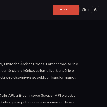
PT
Painel
ORES
ÚLTIMAS DO BLOG
Política de Privacidade
Web Render API
Playground
Quando é grátis, você é
do
O que o SDK coleta (e o que
From $8/mo
Experimente a API ao vivo
o produto: uma maneira
quer
não coleta).
no seu navegador, sem
melhor de pagar
Leia mais
→
configuração.
ai, Emirados Árabes Unidos. Fornecemos APIs e
 comércio eletrônico, automotivo, bancário e
os da web disponíveis ao público, transformamos
 Data API, a E-commerce Scraper API e a Jobs
dados que impulsionam o crescimento. Nossa