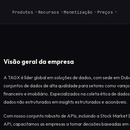
Produtos
Recursos
Monetização
Preços
FERRAMENTAS PARA DESENVOLVED
Glossário
Web Render API
Checklist de
Residencial Enterprise
Empregos
FAQ e Suporte
Proxies ISP
Servidor MCP
Lançamento
Termos-chave sobre
Renderização JavaScript
From $3.2/GB
Junte-se à nossa equipe
Respostas para parceiros,
From $1.8/IP
Use o Massive direto 
proxies, scraping e dados.
completa com bypass
Publique um app com
Massive.
usuários e operadores.
Claude, Cursor e qual
antibot em escala.
Massive em poucos passos.
cliente MCP.
Visão geral da empresa
Marketplace
Documentação
↗
Proxies ISP
Encontre provedores de
Referência da API, SDKs e
scraping e dados
IPs residenciais estáticas
guias rápidos.
A TAGX é líder global em soluções de dados, com sede em Dub
verificados.
para fluxos com sessões
conjuntos de dados de alta qualidade para setores como varejo,
persistentes.
financeiro e imobiliário. Especializados na coleta ética de dad
Startups
dados não estruturados em insights estruturados e acionáveis.
1 TB grátis por 3 meses.
Sem equity.
Com nosso conjunto robusto de APIs, incluindo a Stock Market
API, capacitamos as empresas a tomar decisões baseadas em 