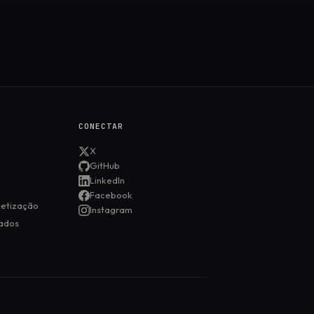
CONECTAR
X
GitHub
LinkedIn
Facebook
netização
Instagram
ados