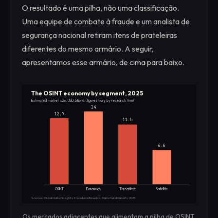
O resultado é uma pilha, não uma classificação.
Uma equipe de combate à fraude e um analista de
segurança nacional retiram itens de prateleiras
diferentes do mesmo armário. A seguir,
apresentamos esse armário, de cima para baixo.
The OSINT economy by segment, 2025
Estimated market size, USD billions (figures vary by research firm)
14
12.7
11.5
6.6
OSINT
Forensics
Threat Intel
Satellite
Sources: Global Market Insights; Precedence Research; MarketsandMarkets, 2025
Os mercados adjacentes que alimentam a pilha de OSINT,