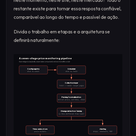
restante existe para tornar essa resposta confiável,
comparável ao longo do tempo e passível de ação.
Divida o trabalho em etapas e a arquitetura se
definirá naturalmente:
A seven-stage price monitoring pipeline
Each stage is a separate, observable component, not one monolithic script
Config registry
Scheduler
what to watch
when to fetch
Collection layer
fetch + render target pages
Parsing / normalization
extract price, currency, stock
Change detection / dedup
is this different from last?
Time-series store
Alerting
price history
drops, stockouts, MAP