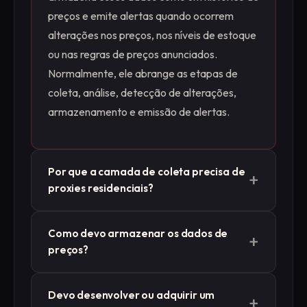
preços e emite alertas quando ocorrem
alterações nos preços, nos níveis de estoque
ou nas regras de preços anunciados.
Normalmente, ele abrange as etapas de
coleta, análise, detecção de alterações,
armazenamento e emissão de alertas.
Por que a camada de coleta precisa de
+
proxies residenciais?
A maioria dos sites de varejo bloqueia ou
Como devo armazenar os dados de
+
desvia o tráfego proveniente de faixas de IP
preços?
de data centers, e muitos exibem preços
diferentes de acordo com o país. Os proxies
Armazene os preços como uma série
Devo desenvolver ou adquirir um
residenciais encaminham as solicitações por
+
temporal do tipo “apenas acréscimo”, com