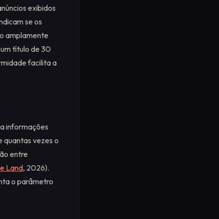
núncios exibidos
indicam se os
tão amplamente
 um título de 30
rmidade facilita a
o a informações
e quantas vezes o
ão entre
ne Land
, 2026).
enta o parâmetro