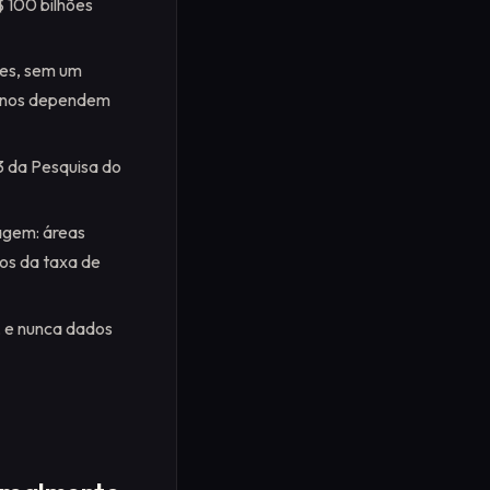
$ 100 bilhões
ues, sem um
ernos dependem
3 da Pesquisa do
agem: áreas
dos da taxa de
, e nunca dados