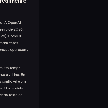
I realmente
ção. A OpenAI
reiro de 2026,
026). Como a
timam esses
núncios aparecem,
 muito tempo,
se a vitrine. Em
a confiável e um
sas. Um modelo
or ao teste do