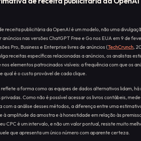
timativa de receita publicitária da OpenA
e receita publicitária da OpenAI é um modelo, não uma divulga
r anúncios nas versões ChatGPT Free e Go nos EUA em 9 de feve
es Pro, Business e Enterprise livres de anúncios (
TechCrunch
, 2
lga receitas específicas relacionadas a anúncios, os analistas es
 nos elementos patrocinados visíveis: a frequência com que os a
 qual é o custo provável de cada clique.
eflete a forma como as equipes de dados alternativos lidam, há
privadas. Como não é possível acessar os livros contábeis, mede-
a com a análise desses métodos, a diferença entre uma estimativ
e à amplitude da amostra e à honestidade em relação às premis
eu CPC é um intervalo, e não um valor pontual, resiste muito melh
uele que apresenta um único número com aparente certeza.