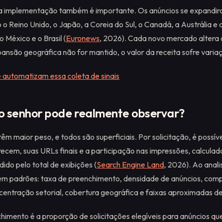
a implementação também é importante. Os anúncios se expandir
o Reino Unido, o Japão, a Coreia do Sul, o Canadá, a Austrália e 
 México e o Brasil (
Euronews
, 2026). Cada novo mercado altera
pansão geográfica não for mantido, o valor da receita sofre varia
automatizam essa coleta de sinais
 o senhor pode realmente observar?
têm maior peso, e todos são superficiais. Por solicitação, é possíve
ecem, suas URLs finais e a participação nas impressões, calcula
dido pelo total de exibições (
Search Engine Land
, 2026). Ao anali
em padrões: taxa de preenchimento, densidade de anúncios, com
centração setorial, cobertura geográfica e faixas aproximadas d
himento é a proporção de solicitações elegíveis para anúncios q