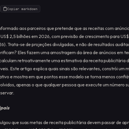
Copiar markdown
nformado aos parceiros que pretende que as receitas com anúnc
 US$ 2,5 bilhões em 2026, com previsão de crescimento para US$ 
26). Trata-se de projeções divulgadas, e não de resultados audit
verificam? Eles fazem uma amostragem da área de anúncios em t
calculam retroativamente uma estimativa da receita publicitária 
veis. Este artigo explica quais sinais são relevantes, constrói um 
rativo e mostra em que pontos esse modelo se torna menos confiá
volvidos, apenas o que qualquer pessoa que execute um número su
servar.
ipais
ulgou que suas metas de receita publicitária devem passar de 