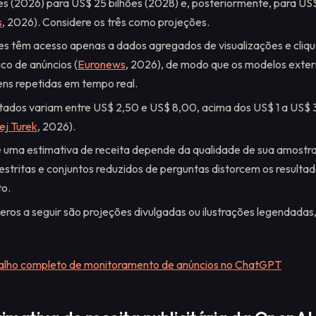
es (2026) para US$ 25 bilhões (2028) e, posteriormente, para US
s
, 2026). Considere os três como projeções.
es têm acesso apenas a dados agregados de visualizações e cliq
ico de anúncios (
Euronews
, 2026), de modo que os modelos ext
ns repetidas em tempo real.
tados variam entre US$ 2,50 e US$ 8,00, acima dos US$ 1 a US$ 
ej Turek
, 2026).
e uma estimativa de receita depende da qualidade de sua amostr
estritas e conjuntos reduzidos de perguntas distorcem os resulta
o.
ros a seguir são projeções divulgadas ou ilustrações legendadas
balho completo de monitoramento de anúncios no ChatGPT