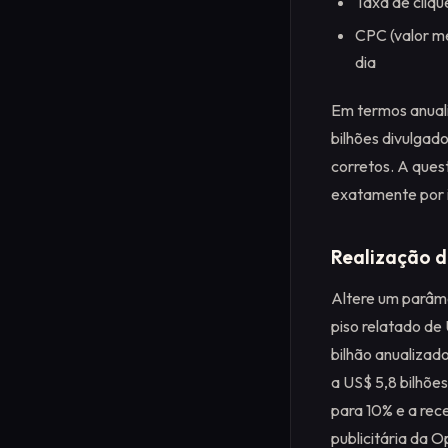
Taxa de cliqu
CPC (valor m
dia
Em termos anuali
bilhões divulgad
corretos. A ques
exatamente por i
Realização d
Altere um parâme
piso relatado de
bilhão anualizad
a US$ 5,8 bilhõ
para 10% e a rec
publicitária da 