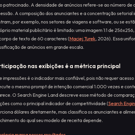
 patrocinado. A densidade de anúncios refere-se ao número de a
sessão. A composição dos anunciantes e a concentração setorial 
tram, por exemplo, nos setores de viagens e software, ou se es
róprio material publicitário é limitado: uma imagem 1:1 de 256x256,
corpo de texto de 60 caracteres (
Maciej Turek
, 2026). Essa unifo
ssificação de anúncios em grande escala.
ticipação nas exibições é a métrica principal
e impressões é o indicador mais confiável, pois não requer acess
xecute o mesmo prompt de intenção comercial 1.000 vezes e cont
arece. O Search Engine Land descreve esse método de comparaç
ições como o principal indicador de competitividade (
Search Engi
orciona dólares diretamente, mas classifica os anunciantes e alim
chimento do qual seu modelo de receita depende.
rópria marca nesses resultados