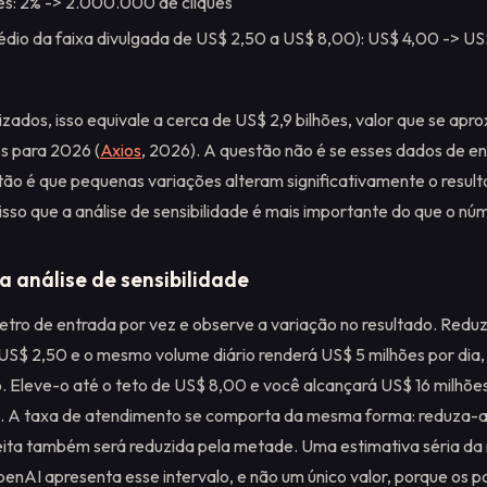
es: 2% -> 2.000.000 de cliques
édio da faixa divulgada de US$ 2,50 a US$ 8,00): US$ 4,00 -> 
zados, isso equivale a cerca de US$ 2,9 bilhões, valor que se apr
os para 2026 (
Axios
, 2026). A questão não é se esses dados de e
tão é que pequenas variações alteram significativamente o result
sso que a análise de sensibilidade é mais importante do que o núm
a análise de sensibilidade
tro de entrada por vez e observe a variação no resultado. Redu
 US$ 2,50 e o mesmo volume diário renderá US$ 5 milhões por dia,
o. Eleve-o até o teto de US$ 8,00 e você alcançará US$ 16 milhões
es. A taxa de atendimento se comporta da mesma forma: reduza-
eita também será reduzida pela metade. Uma estimativa séria da 
OpenAI apresenta esse intervalo, e não um único valor, porque os 