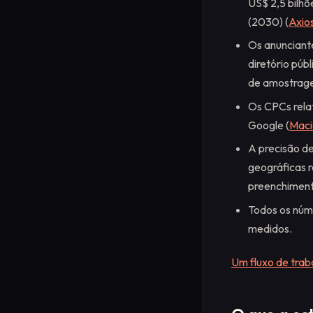
US$ 2,5 bilhõ
(2030) (
Axio
Os anunciant
diretório públ
de amostrage
Os CPCs rela
Google (
Maci
A precisão d
geográficas r
preenchiment
Todos os núme
medidos.
Um fluxo de tra