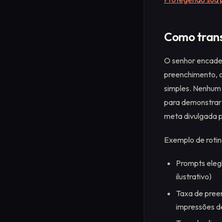
Como trans
O senhor encadei
preenchimento, c
simples. Nenhum 
para demonstrar 
meta divulgada 
Exemplo de rotina
Prompts eleg
ilustrativo)
Taxa de pree
impressões d