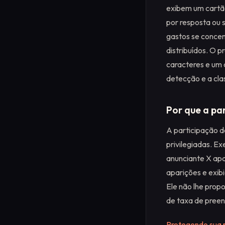
exibem um cartão
por resposta ou 
gastos se concen
distribuídos. O p
caracteres e um 
detecção e a cla
Por que a par
A participação d
privilegiadas. E
anunciante X ap
aparições e exib
Ele não lhe prop
de taxa de preen
Protegendo sua p