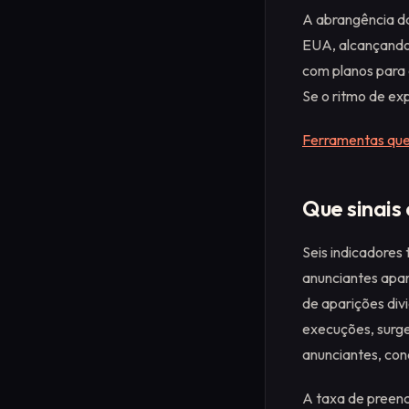
A abrangência d
EUA, alcançando 
com planos para o
Se o ritmo de ex
Ferramentas que 
Que sinais
Seis indicadores 
anunciantes apar
de aparições divi
execuções, surg
anunciantes, con
A taxa de preenc