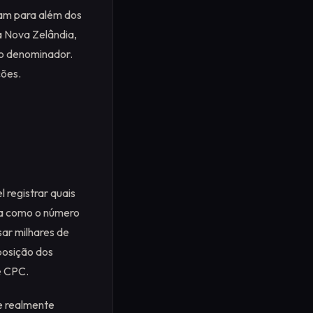
am para além dos
a Nova Zelândia,
 o denominador.
ções.
l registrar quais
da como o número
sar milhares de
posição dos
e CPC.
ue realmente