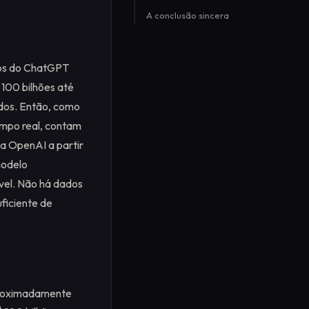
A conclusão sincera
ios do ChatGPT
100 bilhões até
ados. Então, como
empo real, contam
da OpenAI a partir
modelo
vel. Não há dados
ficiente de
aproximadamente