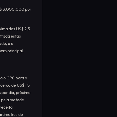
US$ 8.000.000 por
oxima dos US$ 2,5
ntrada estão
ado, e é
ero principal.
za o CPC para o
 cerca de US$ 1,8
 por dia, próximo
a pela metade
receita
parâmetros de