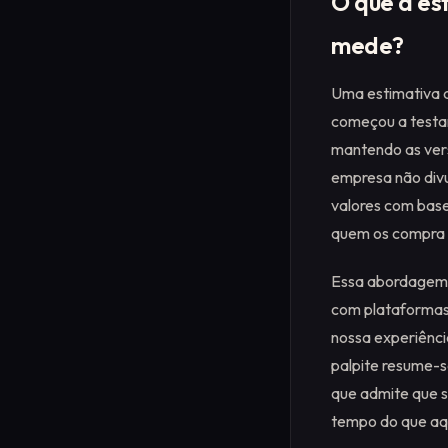
O que a es
mede?
Uma estimativa d
começou a testa
mantendo as versõ
empresa não divu
valores com base
quem os compra e
Essa abordagem r
com plataformas 
nossa experiênci
palpite resume-s
que admite que s
tempo do que aq