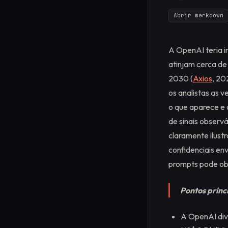
Abrir markdown
A OpenAI teria i
atinjam cerca de
2030 (
Axios
, 20
os analistas as 
o que aparece e 
de sinais observá
claramente ilust
confidenciais en
prompts pode ob
Pontos princ
A OpenAI div