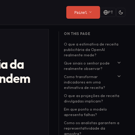
PT
Painel
ORES
ÚLTIMAS DO BLOG
ON THIS PAGE
Política de Privacidade
Web Render API
Playground
Quando é grátis, você é
O que a estimativa de receita
do
O que o SDK coleta (e o que
From $8/mo
Experimente a API ao vivo
o produto: uma maneira
publicitária da OpenAI
quer
não coleta).
no seu navegador, sem
melhor de pagar
realmente mede?
Leia mais
→
configuração.
ia da
Que sinais o senhor pode
realmente observar?
rendem
Como transformar
Por que a participação nas
indicadores em uma
exibições é a métrica
estimativa de receita?
principal
O que as projeções de receita
Realização da análise de
divulgadas implicam?
sensibilidade
Em que ponto o modelo
apresenta falhas?
Como os analistas garantem a
representatividade da
amostra?