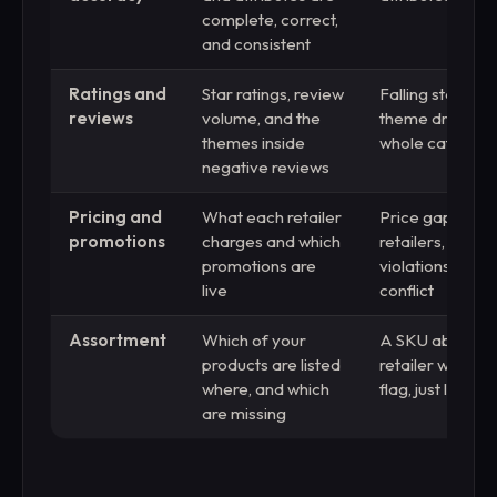
complete, correct,
and consistent
Ratings and
Star ratings, review
Falling stars or
reviews
volume, and the
theme draggin
themes inside
whole catalog l
negative reviews
Pricing and
What each retailer
Price gaps acr
promotions
charges and which
retailers, MAP
promotions are
violations, chan
live
conflict
Assortment
Which of your
A SKU absent f
products are listed
retailer with no 
where, and which
flag, just lost r
are missing