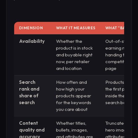
DIMENSION
WHAT IT MEASURES
WHAT "BAD" LO
Availability
Whether the
Out-of-stock lis
product is in stock
earning nothing
and buyable right
handing the sale
now, per retailer
competitor on 
and location
page
Search
How often and
Products buried
rank and
how high your
the first page, i
share of
products appear
inside the retail
search
for the keywords
search box
you care about
Content
Whether titles,
Truncated titles
quality and
bullets, images,
hero images, d
accuracy
and attributes are
attributes, stal