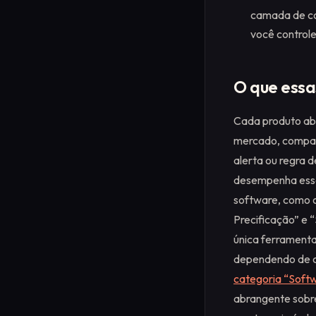
camada de co
você controle
O que essa
Cada produto aba
mercado, compara
alerta ou regra 
desempenha essas
software, como o
Precificação” e 
única ferramenta
dependendo de co
categoria “Softw
abrangente sob