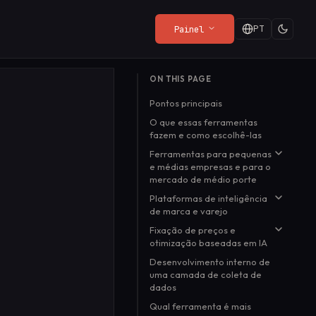
PT
Painel
ORES
ÚLTIMAS DO BLOG
ON THIS PAGE
Política de Privacidade
Web Render API
Playground
Quando é grátis, você é
Pontos principais
do
O que o SDK coleta (e o que
From $8/mo
Experimente a API ao vivo
o produto: uma maneira
quer
não coleta).
no seu navegador, sem
O que essas ferramentas
melhor de pagar
Leia mais
→
fazem e como escolhê-las
configuração.
Ferramentas para pequenas
e médias empresas e para o
mercado de médio porte
Plataformas de inteligência
Prisync
de marca e varejo
Pricefy
Fixação de preços e
Mais sábio
Price2Spy
otimização baseadas em IA
Nó de Inteligência
Desenvolvimento interno de
Competera
DataWeave
uma camada de coleta de
Omnia Retail
Minderest
dados
Qual ferramenta é mais