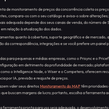
ta de monitoramento de preços da concorrência coleta os preço
tes, compara-os com o seu catálogo e avisa-o sobre alterações;
ais adequada depende dos seus canais de venda, do número de 
 em relação à atualização dos dados.
ramentas quanto à cobertura, suporte geográfico e de mercado, 
ão da correspondência, integrações e se você prefere um painel 
das para pequenas e médias empresas, como o Prisync e o Pricefy
onfiguração em detrimento da profundidade de mercado; platafo
, como o Intelligence Node, o Wiser e o Competera, oferecem rec
ia por IA, previsão e reajuste de preços.
zem valer seus direitos
Monitoramento do MAP
têm prioridades 
as que buscam margens de lucro; portanto, escolha a ferramenta 
 ferramenta pronta para uso seja adequada, o desenvolvimento