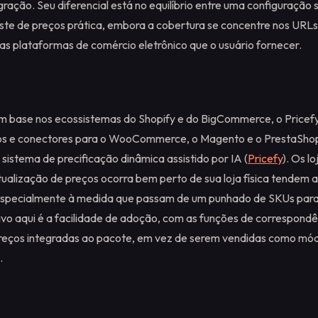
gração. Seu diferencial está no equilíbrio entre uma configuração
te de preços prática, embora a cobertura se concentre nos URLs
as plataformas de comércio eletrônico que o usuário fornecer.
m base nos ecossistemas do Shopify e do BigCommerce, o Pricef
ivos e conectores para o WooCommerce, o Magento e o PrestaSho
sistema de precificação dinâmica assistido por IA (
Pricefy
). Os lo
ualização de preços ocorra bem perto de sua loja física tendem 
 especialmente à medida que passam de um punhado de SKUs par
tivo aqui é a facilidade de adoção, com as funções de correspondê
preços integradas ao pacote, em vez de serem vendidas como mó
.