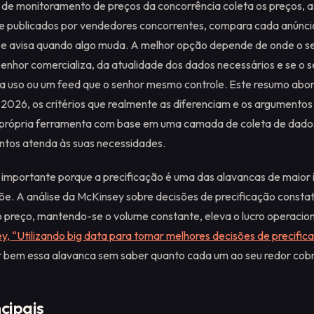
de monitoramento de preços da concorrência coleta os preços, 
e publicados por vendedores concorrentes, compara cada anúnci
 e avisa quando algo muda. A melhor opção depende de onde o s
enhor comercializa, da atualidade dos dados necessários e se o 
ra uso ou um feed que o senhor mesmo controle. Este resumo abo
2026, os critérios que realmente as diferenciam e os argumentos
 própria ferramenta com base em uma camada de coleta de dado
ntos atenda às suas necessidades.
 importante porque a precificação é uma das alavancas de maior
põe. A análise da McKinsey sobre decisões de precificação const
o preço, mantendo-se o volume constante, eleva o lucro operaci
y, “Utilizando big data para tomar melhores decisões de precific
ar bem essa alavanca sem saber quanto cada um ao seu redor cobr
cipais