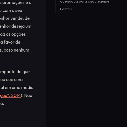
adequada para cada equipe
as promoções e o
Fontes
o com o seu
enhor vende, de
senhor deseja um
rda as opções
 a favor de
s, caso nenhum
 impacto de que
atou que uma
onal em uma média
ação”, 2014
). Não
a.