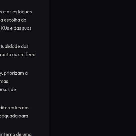
s e os estoques
 a escolha da
SKUs e das suas
atualidade dos
pronto ou um feed
, priorizam a
rmas
ursos de
diferentes das
adequada para
 interno de uma