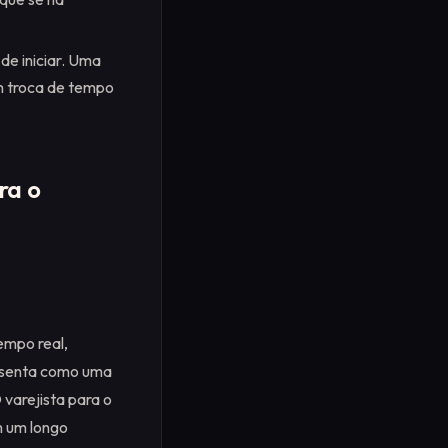
de iniciar. Uma
m troca de tempo
ra o
empo real,
resenta como uma
varejista para o
m um longo