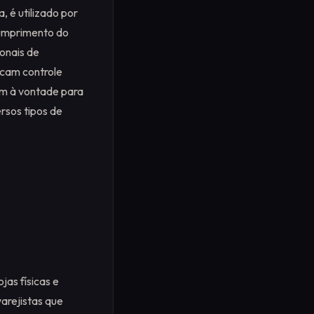
 é utilizado por
cumprimento do
onais de
scam controle
am à vontade para
rsos tipos de
as físicas e
varejistas que