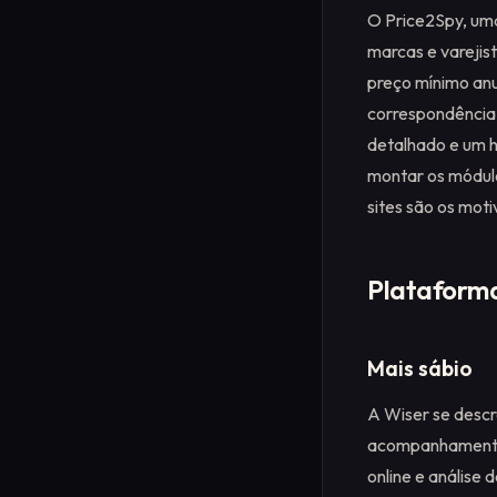
O Price2Spy, uma
marcas e varejis
preço mínimo anu
correspondência 
detalhado e um h
montar os módulo
sites são os moti
Plataforma
Mais sábio
A Wiser se desc
acompanhamento d
online e análise 