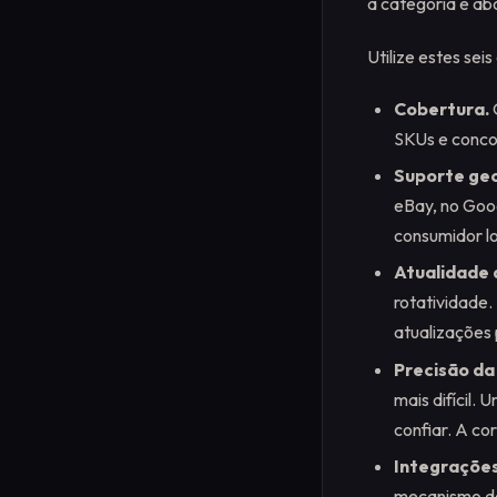
a categoria é a
Utilize estes seis
Cobertura.
SKUs e conco
Suporte geo
eBay, no Goo
consumidor loc
Atualidade 
rotatividade.
atualizações 
Precisão da
mais difícil.
confiar. A co
Integrações
mecanismo de