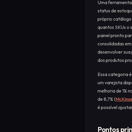
Uma ferramenta 
status de estoqu
próprio catálogo
quantos SKUs o s
painel pronto pa
consolidadas em 
desenvolver sua
dos produtos pro
Essa categoria é
um varejista dis
melhoria de 1% n
de 8,7% (
McKinse
é possível ajust
Pontos prin