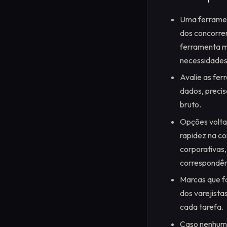
Uma ferramen
dos concorren
ferramenta m
necessidades
Avalie as fer
dados, precis
bruto.
Opções volta
rapidez na c
corporativas
correspondênc
Marcas que fa
dos varejist
cada tarefa.
Caso nenhuma