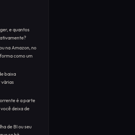
ger, e quantos
cativamente?
 ou na Amazon, no
a forma como um
de baixa
 várias
orrente é a parte
s você deixa de
ha de BI ou seu
que se há