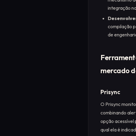
integração n
Desenvolver
compilação p
de engenhari
Ferramenta
mercado d
Prisync
O Prisync monito
combinando alert
opção acessível 
qual ela é indica