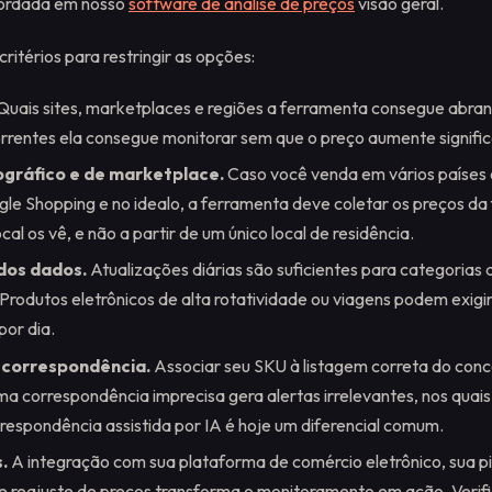
bordada em nosso
software de análise de preços
visão geral.
 critérios para restringir as opções:
Quais sites, marketplaces e regiões a ferramenta consegue abran
rrentes ela consegue monitorar sem que o preço aumente signifi
gráfico e de marketplace.
Caso você venda em vários países
gle Shopping e no idealo, a ferramenta deve coletar os preços d
al os vê, e não a partir de um único local de residência.
dos dados.
Atualizações diárias são suficientes para categorias 
 Produtos eletrônicos de alta rotatividade ou viagens podem exigir
por dia.
 correspondência.
Associar seu SKU à listagem correta do conc
 Uma correspondência imprecisa gera alertas irrelevantes, nos quai
rrespondência assistida por IA é hoje um diferencial comum.
.
A integração com sua plataforma de comércio eletrônico, sua pil
 reajuste de preços transforma o monitoramento em ação. Verifi