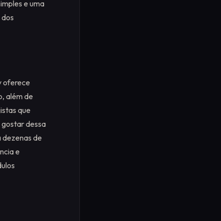
 simples e uma
 dos
y oferece
p, além de
jistas que
a gostar dessa
a dezenas de
ncia e
dulos