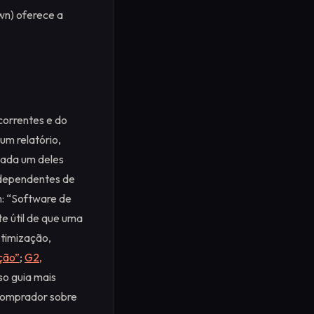
wn) oferece a
correntes e do
um relatório,
 cada um deles
ndependentes de
m: “Software de
e útil de que uma
otimização,
ção”
;
G2,
so guia mais
 comprador sobre