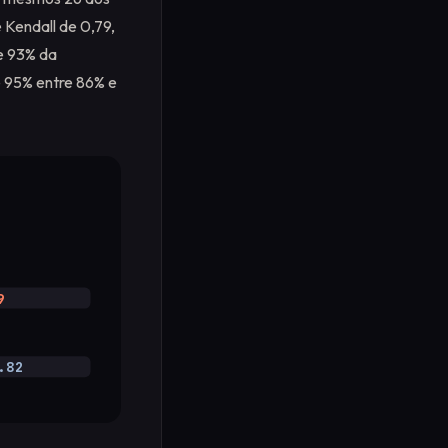
 Kendall de 0,79,
e 93% da
e 95% entre 86% e
9
.82