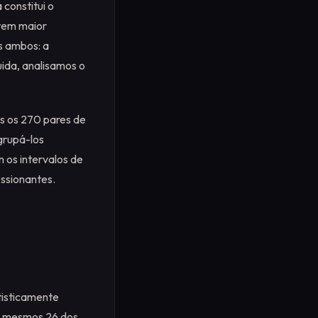
constitui o
tem maior
s ambos: a
ida, analisamos o
s os 270 pares de
grupá-los
 os intervalos de
ssionantes.
atisticamente
es mesmos 26 dos