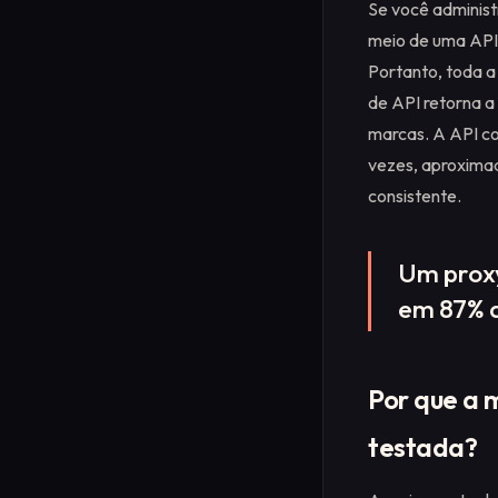
Se você adminis
meio de uma API.
Portanto, toda 
de API retorna a
marcas. A API co
vezes, aproxima
consistente.
Um proxy
em 87% 
Por que a 
testada?