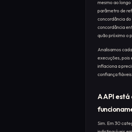
mesmo ao longo d
parâmetro de re
concordância do
concordância ent
quão próximo o p
Analisamos cada 
execuções, pois
inflaciona a pre
confiança fiávei
A API está
funcionam
Sim. Em 30 categ
indistinguíveis 