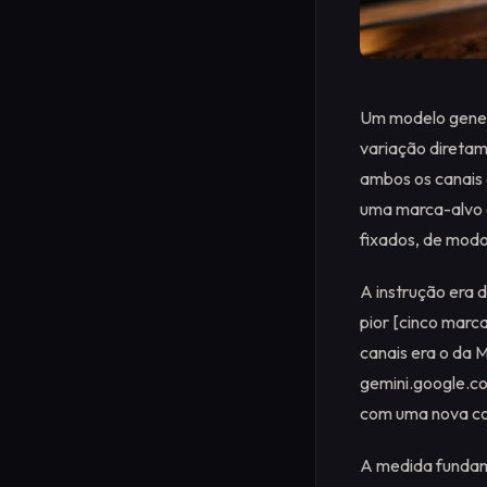
Um modelo genera
variação diretam
ambos os canais 
uma marca-alvo 
fixados, de modo
A instrução era 
pior [cinco mar
canais era o da 
gemini.google.co
com uma nova co
A medida fundame