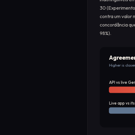
30 (Experimento 
contra um valor 
concordância que
98%).
Agreement
Higher is close
API vs live Ge
Live app vs its