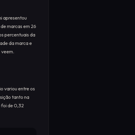
i apresentou
g de marcas em 26
os percentuais da
idade da marca e
s veem.
o variou entre os
sição tanto na
 foi de 0,32