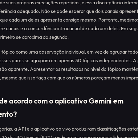
e suas próprias execuções repetidas, e essa discrepância interna 
ferência adequado. Não se pode esperar que dois canais apresen
 que cada um deles apresenta consigo mesmo. Portanto, medimo
re canais e a concordância intracanual de cada um deles. Em segu
rimeiro se aproxima do segundo.
tópico como uma observação individual, em vez de agrupar todo
 esses pares se agrupam em apenas 30 tópicos independentes. A
cisão aparente. Apresentar os resultados no nível do tópico mantém
s, mesmo que isso faça com que os números pareçam menos impre
 de acordo com o aplicativo Gemini em
ento?
orias, a API e o aplicativo ao vivo produziram classificações est
em 26 dos 30 tópicos (87%) e indicaram a mesma marca líder ness