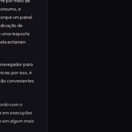
rre por meio de
 consumo, e
porque um painel
ndicação de
e uma resposta
nela estariam
m navegador para
icas; por isso, é
 são convenientes.
cordo com o
s em execuções
vo em algum
mais