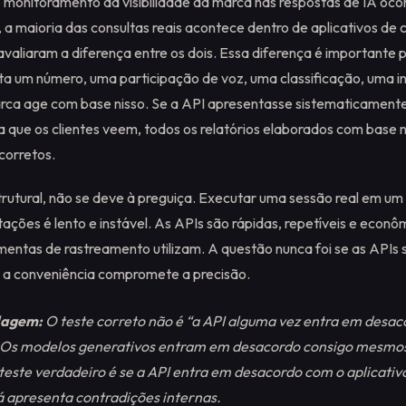
 monitoramento da visibilidade da marca nas respostas de IA oco
, a maioria das consultas reais acontece dentro de aplicativos de
valiaram a diferença entre os dois. Essa diferença é importante 
 um número, uma participação de voz, uma classificação, uma i
rca age com base nisso. Se a API apresentasse sistematicament
a que os clientes veem, todos os relatórios elaborados com base 
corretos.
rutural, não se deve à preguiça. Executar uma sessão real em u
itações é lento e instável. As APIs são rápidas, repetíveis e econôm
amentas de rastreamento utilizam. A questão nunca foi se as APIs
 a conveniência compromete a precisão.
dagem:
O teste correto não é “a API alguma vez entra em desa
. Os modelos generativos entram em desacordo consigo mesmo
 teste verdadeiro é se a API entra em desacordo com o aplicati
já apresenta contradições internas.