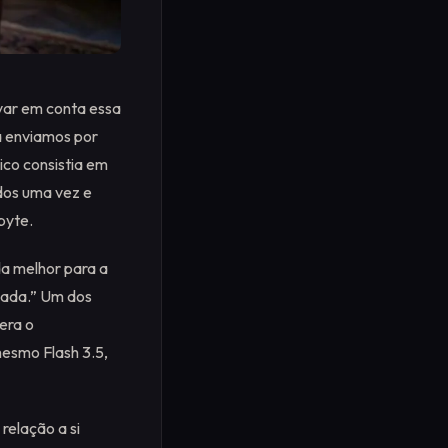
evar em conta essa
a enviamos por
ico consistia em
dos uma vez e
byte.
da melhor para a
dada.” Um dos
 era o
mesmo Flash 3.5,
relação a si