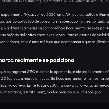
Fonte: Massive Computing, Experimento “API vs. Gemini ao vivo”, 2026.
 experimento “Massive” de 2026, uma API que consultou o Gemin
icos aos do aplicativo de consumo em operação no mesmo rankin
s, e a diferença média na concordância ficou dentro de sete pont
 ao próprio aplicativo entre execuções. Para relatórios de visibil
 vencedores, essa é uma métrica que acompanha o que os cliente
arca realmente se posiciona
que o programa GEO realmente apresenta, e ele praticamente nã
s 30 tópicos, a marca em questão ficou exatamente na mesma po
licativo ao vivo. Entre todas as 30 marcas-alvo, a variação média
s uma marca, a Kraft Heinz, mudou mais do que uma posição.