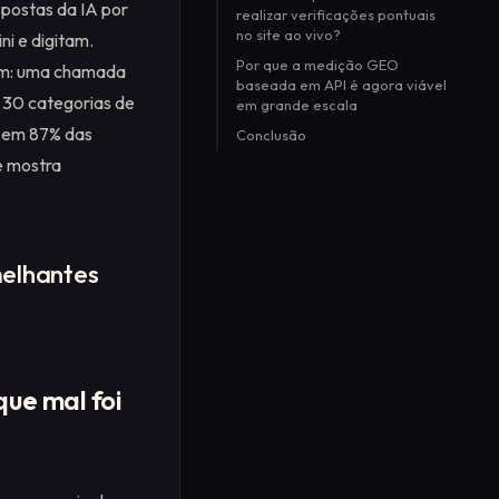
postas da IA por
realizar verificações pontuais
no site ao vivo?
ni e digitam.
Por que a medição GEO
ram: uma chamada
baseada em API é agora viável
 30 categorias de
em grande escala
l em 87% das
Conclusão
e mostra
melhantes
ue mal foi