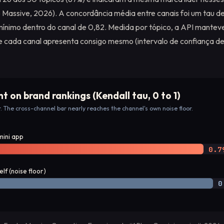
Massive, 2026). A concordância média entre canais foi um tau de
mínimo dentro do canal de 0,82. Medida por tópico, a API mantev
 cada canal apresenta consigo mesmo (intervalo de confiança d
 on brand rankings (Kendall tau, 0 to 1)
r. The cross-channel bar nearly reaches the channel's own noise floor.
mini app
0.7
elf (noise floor)
0