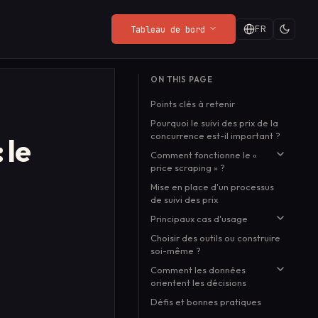
FR
Tableau de bord
DERNIÈRES ACTUALITÉS DU BLOG
ON THIS PAGE
Politique de
Web Render API
Playground
Quand c'est gratuit,
Points clés à retenir
Confidentialité
s,
From $8/mo
Essayez l'API en direct
vous êtes le produit :
Ce que le SDK collecte (et ce
dans votre navigateur,
Pourquoi le suivi des prix de la
une meilleure façon de
Lire la suite
→
concurrence est-il important ?
qu'il ne collecte pas).
sans configuration.
 le
payer
Comment fonctionne le «
price scraping » ?
Mise en place d'un processus
Collection
de suivi des prix
Le problème du blocage et
Principaux cas d'usage
du géocloaking
Choisir des outils ou construire
Analyse syntaxique
Suivi des prix dans le
soi-même ?
commerce de détail et le
commerce électronique
Comment les données
orientent les décisions
Suivi et contrôle de
l'application du MAP
Défis et bonnes pratiques
Tarification dynamique