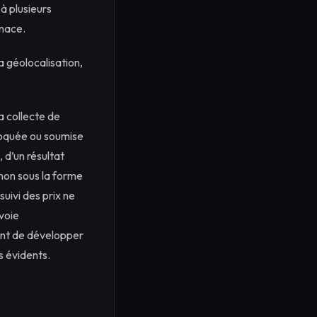
à plusieurs
enace.
a géolocalisation,
a collecte de
loquée ou soumise
 d’un résultat
 non sous la forme
suivi des prix ne
nvoie
tant de développer
s évidents.