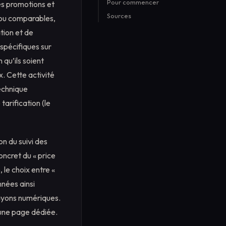
Pour commencer
L'étagère numérique
les promotions et
Sources
Marge et stratégie
s ou comparables,
ation et de
spécifiques sur
 qu’ils soient
x. Cette activité
technique
tarification (le
on du suivi des
oncret du « price
, le choix entre «
nnées ainsi
rayons numériques.
 une page dédiée.