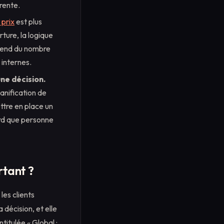
rente.
 prix
est plus
ture, la logique
pend du nombre
 internes.
ne décision.
lanification de
ttre en place un
ord que personne
rtant ?
les clients
décision, et elle
itulée « Global :