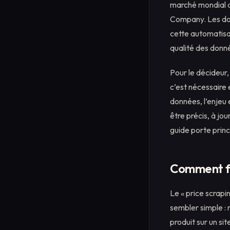
marché mondial d
Company. Les don
cette automatisa
qualité des donnée
Pour le décideur, 
c’est nécessaire 
données, l’enjeu 
être précis, à jo
guide porte princ
Comment fon
Le « price scrapi
sembler simple : r
produit sur un sit