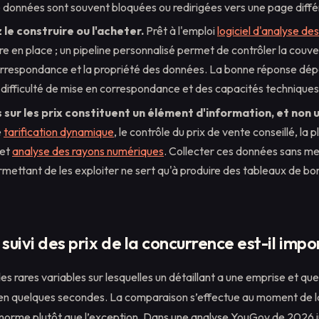
 données sont souvent bloquées ou redirigées vers une page diffé
le construire ou l'acheter.
Prêt à l'emploi
logiciel d'analyse des
re en place ; un pipeline personnalisé permet de contrôler la couver
orrespondance et la propriété des données. La bonne réponse dé
 difficulté de mise en correspondance et des capacités techniques
sur les prix constituent un élément d'information, et non u
e
tarification dynamique
, le contrôle du prix de vente conseillé, la p
 et
analyse des rayons numériques
. Collecter ces données sans me
mettant de les exploiter ne sert qu'à produire des tableaux de b
 suivi des prix de la concurrence est-il impo
des rares variables sur lesquelles un détaillant a une emprise et que 
 en quelques secondes. La comparaison s’effectue au moment de la 
norme plutôt que l’exception. Dans une analyse YouGov de 2026 int