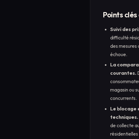
Points clés
Suivi des pr
difficulté rés
des mesures q
échoue.
La comparai
courantes.
D
consommateurs
magasin ou su
concurrents.
Le blocage 
techniques.
de collecte au
résidentielles