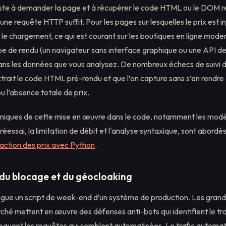
iste à demander la page et à récupérer le code HTML ou le DOM r
une requête HTTP suffit. Pour les pages sur lesquelles le prix est i
le chargement, ce qui est courant sur les boutiques en ligne mode
e de rendu (un navigateur sans interface graphique ou une API de 
dans les données que vous analysez. De nombreux échecs de suivi d
extrait le code HTML pré-rendu et que l’on capture sans s’en rendr
 l’absence totale de prix.
niques de cette mise en œuvre dans le code, notamment les modè
 réessai, la limitation de débit et l'analyse syntaxique, sont abordé
action des prix avec Python
.
du blocage et du géocloaking
ingue un script de week-end d’un système de production. Les grands
ché mettent en œuvre des défenses anti-bots qui identifient le tr
loquent les requêtes qui semblent automatisées. Le trafic automat