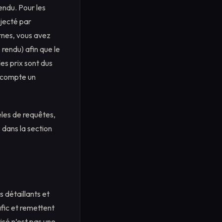
endu. Pour les
njecté par
rnes, vous avez
rendu) afin que le
es prix sont dus
e compte un
les de requêtes,
s dans la section
 détaillants et
afic et remettent
isé n’est pas une