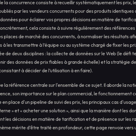
 de la concurrence consiste à recueillir systématiquement les prix, 
s publiés par les vendeurs concurrents pour des produits identique
es données pour éclairer vos propres décisions en matière de tarific
oncrètement, cela consiste à suivre régulièrement des références 
les places de marché des concurrents, à normaliser les résultats afin
 à les transmettre à l’équipe ou au système chargé de fixer les pri
sée de deux disciplines : la collecte de données sur le Web (le défi 
nir des données de prix fiables à grande échelle) et la stratégie de 
nsistant à décider de l’utilisation à en faire).
e la référence centrale sur l'ensemble de ce sujet. Il aborde la noti
rence, son importance sur le plan commercial, le fonctionnement c
e en place d'un pipeline de suivi des prix, les principaux cas d'usage
erne » et « acheter une solution », ainsi que la manière dont les do
t les décisions en matière de tarification et de présence sur les 
hème mérite d’être traité en profondeur, cette page renvoie vers