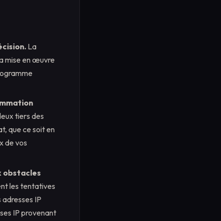
écision.
La
s la mise en œuvre
 programme
sommation
eux tiers des
t, que ce soit en
ux de vos
x obstacles
nt les tentatives
s adresses IP
esses IP provenant