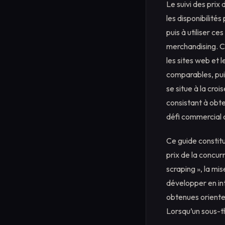
Le suivi des prix
les disponibilité
puis à utiliser c
merchandising. C
les sites web et 
comparables, puis
se situe à la croi
consistant à obte
défi commercial co
Ce guide constitu
prix de la concur
scraping », la mis
développer en int
obtenues orienten
Lorsqu’un sous-t