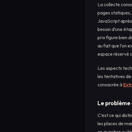
La collecte cons
pages statiques, 
JavaScript après 
besoin d’une étap
prix figure bien 
au fait que l’on 
espace réservé ou
Les aspects tech
les tentatives de
consacrée à
Extr
Le problème 
C’est ce qui dist
les places de mar
en question ou b