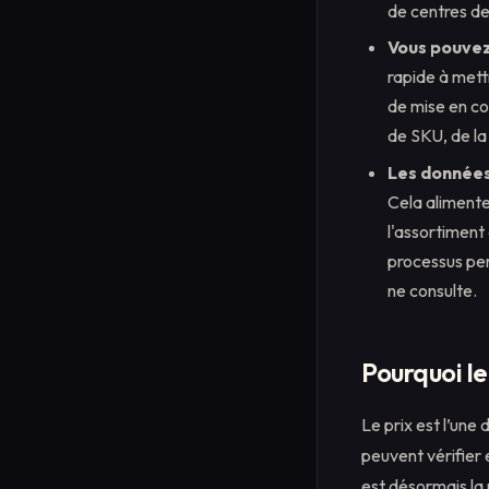
de centres de
Vous pouvez 
rapide à mett
de mise en c
de SKU, de la
Les données 
Cela aliment
l'assortiment
processus per
ne consulte.
Pourquoi le
Le prix est l’une 
peuvent vérifier
est désormais la 