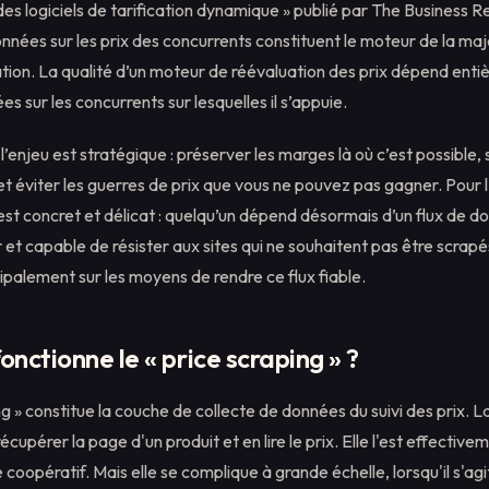
es logiciels de tarification dynamique » publié par The Business 
nées sur les prix des concurrents constituent le moteur de la maj
tion. La qualité d’un moteur de réévaluation des prix dépend enti
s sur les concurrents sur lesquelles il s’appuie.
l’enjeu est stratégique : préserver les marges là où c’est possible, s
et éviter les guerres de prix que vous ne pouvez pas gagner. Pour l
est concret et délicat : quelqu’un dépend désormais d’un flux de do
ur et capable de résister aux sites qui ne souhaitent pas être scrapé
ipalement sur les moyens de rendre ce flux fiable.
ctionne le « price scraping » ?
ng » constitue la couche de collecte de données du suivi des prix. 
écupérer la page d'un produit et en lire le prix. Elle l'est effective
e coopératif. Mais elle se complique à grande échelle, lorsqu'il s'agi