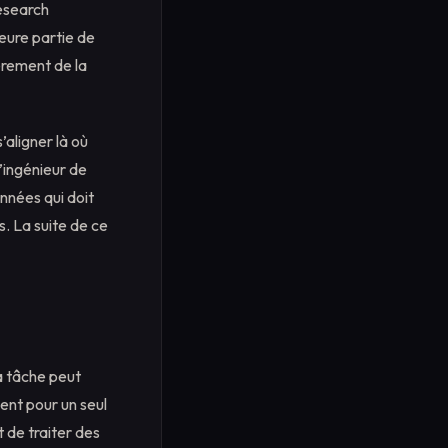
Research
eure partie de
èrement de la
’aligner là où
’ingénieur de
nnées qui doit
s. La suite de ce
La tâche peut
ment pour un seul
t de traiter des