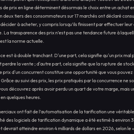
de prix en ligne déterminent désormais le choix entre un achat en
on deux tiers des consommateurs sur 17 marchés ont déclaré consult
 décider à acheter, y compris lorsqu’ils finissent par effectuer leu
. La transparence des prix n’est pas une tendance future à laquel
’est la norme actuelle.
e est à double tranchant. D'une part, cela signifie qu'un prix mal 
it perdre la vente ; d'autre part, cela signifie que la rupture de stoc
 prix d'un concurrent constitue une opportunité que vous pouvez sa
Grâce au suivi des prix, les prix pratiqués par la concurrence ne so
ous découvrez après avoir perdu un quart de votre marge, mais un 
 en quelques heures.
ciaux ont fait de l’automatisation de la tarification une véritabl
ché des logiciels de tarification dynamique a été estimé à environ 3
t devrait atteindre environ 4 milliards de dollars en 2026, selon le 