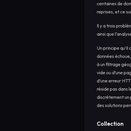
centaines de dom
reprises, et ce 
Il y a trois prob
ainsi que l'analy
Un principe qu’il
données échoue, 
à un filtrage gé
vide ou d’une pag
d’une erreur HTTP
réside pas dans l
discrètement un p
des solutions pe
Collection