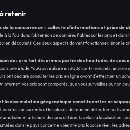
 à retenir
ix de la concurrence = collecte d'informations et prise de d
ide à la fois dans l'obtention de données fiables sur les prix et dan
ui en découlent. Ces deux aspects doivent fonctionner, sinon le
son des prix fait désormais partie des habitudes de con
ans une étude YouGov réalisée en 2026 sur 17 marchés, environ d
 ont déclaré consulter les prix en ligne avant d'effectuer un acha
r Internet. Vos prix sont comparés, que vous surveilliez ou non ce
et la dissimulation géographique constituent les principau
Les sites concurrents et les places de marché détectent activeme
tomatisée et affichent des prix différents selon la localisation. Le
 situées dans le pays concerné voient le prix localisé réel ; les adr