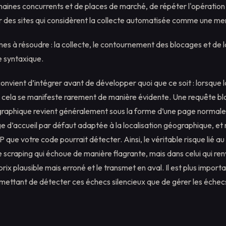
aines concurrents et de places de marché, de répéter l'opération 
sur des sites qui considèrent la collecte automatisée comme une m
lèmes à résoudre : la collecte, le contournement des blocages et de l
se syntaxique.
 convient d’intégrer avant de développer quoi que ce soit : lorsque l
cela se manifeste rarement de manière évidente. Une requête b
ographique revient généralement sous la forme d’une page normale,
e d’accueil par défaut adaptée à la localisation géographique, et
 que votre code pourrait détecter. Ainsi, le véritable risque lié au 
e scraping qui échoue de manière flagrante, mais dans celui qui re
rix plausible mais erroné et le transmet en aval. Il est plus impor
rmettant de détecter ces échecs silencieux que de gérer les échec