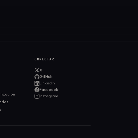
CONECTAR
X
GitHub
LinkedIn
Facebook
tización
Instagram
ados
s