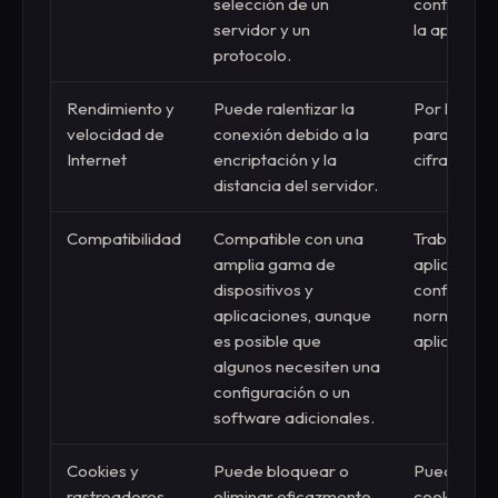
selección de un
configurac
servidor y un
la aplicació
protocolo.
Rendimiento y
Puede ralentizar la
Por lo gene
velocidad de
conexión debido a la
para las ta
Internet
encriptación y la
cifrado y 
distancia del servidor.
Compatibilidad
Compatible con una
Trabaja con
amplia gama de
aplicacion
dispositivos y
configuraci
aplicaciones, aunque
normalment
es posible que
aplicación 
algunos necesiten una
configuración o un
software adicionales.
Cookies y
Puede bloquear o
Pueden blo
rastreadores
eliminar eficazmente
cookies, p