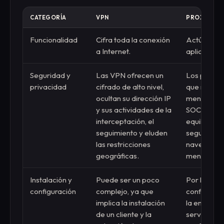
CATEGORÍA
VPN
PROXY
Funcionalidad
Cifra toda la conexión
Actúa como
a Internet.
aplicacione
Seguridad y
Las VPN ofrecen un
Los proxie
privacidad
cifrado de alto nivel,
que no son
ocultan su dirección IP
menos segu
y sus actividades de la
SOCKS5 pr
interceptación, el
equilibrio 
seguimiento y eluden
seguridad.
las restricciones
navegación 
geográficas.
menos
Instalación y
Puede ser un poco
Por lo gene
configuración
complejo, ya que
configurar,
implica la instalación
la entrada 
de un cliente y la
servidor y 