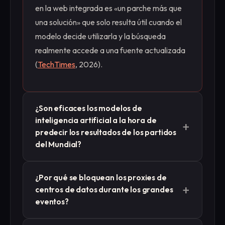
en la web integrada es «un parche más que
una solución» que solo resulta útil cuando el
modelo decide utilizarla y la búsqueda
realmente accede a una fuente actualizada
(
TechTimes
, 2026).
¿Son eficaces los modelos de
inteligencia artificial a la hora de
+
predecir los resultados de los partidos
del Mundial?
No de forma fiable. En 2026, los modelos
¿Por qué se bloquean los proxies de
con mejor rendimiento alcanzaron solo una
+
centros de datos durante los grandes
precisión de alrededor del 43 % en las
eventos?
predicciones deportivas, y ejemplos públicos
como el de Microsoft Copilot, que pronosticó