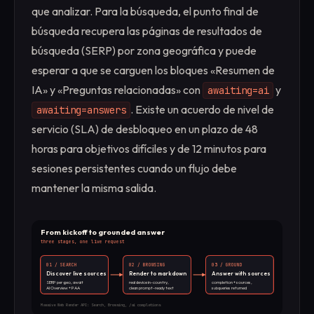
que analizar. Para la búsqueda, el punto final de
búsqueda recupera las páginas de resultados de
búsqueda (SERP) por zona geográfica y puede
esperar a que se carguen los bloques «Resumen de
IA» y «Preguntas relacionadas» con
y
awaiting=ai
. Existe un acuerdo de nivel de
awaiting=answers
servicio (SLA) de desbloqueo en un plazo de 48
horas para objetivos difíciles y de 12 minutos para
sesiones persistentes cuando un flujo debe
mantener la misma salida.
From kickoff to grounded answer
three stages, one live request
01 / SEARCH
02 / BROWSING
03 / GROUND
Discover live sources
Render to markdown
Answer with sources
SERP per geo, await
real device in-country,
completion + sources,
AI Overview + PAA
clean prompt-ready text
subqueries returned
Massive Web Render API: Search, Browsing, /ai completions