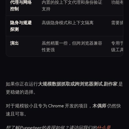
代理与网络
内置的按上下文代理和身份验证
功能有限
控制
支持
隐身与规避
高级隐身模式和上下文隔离
需要插件
探测
演出
虽然稍重一些，但跨浏览器兼容
专用于 C
性更强
级工具
如果你正在运行
大规模数据抓取或跨浏览器测试
,
剧作家
是
更稳健的选择。
对于规模较小且专为 Chrome 开发的项目，
木偶师
仍然快
速且可靠。
想了解Puppeteer的表现如何？请访问我们的
什么是