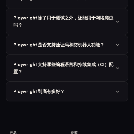
Playwright 提供了一个现代的、基于事件驱动的
Playwright 除了用于测试之外，还能用于网络爬虫
API，具有自动等待功能、一致的跨浏览器行为
吗？
（Chromium/Firefox/WebKit），以及开箱即用的
工具集（跟踪查看器、代码生成器）。Selenium 通
是的。由于它运行的是真正的浏览器并能执行
Playwright 是否支持验证码和防机器人功能？
过 WebDriver 支持更多的环境和语言，但通常需要
JavaScript，因此非常适合渲染单页应用
更多的配置和自定义等待。
（SPA）、处理延迟加载的内容，以及与复杂页面
Playwright 不会“破解”验证码。您可以通过模拟真
进行交互。只需确保遵守网站条款、当地法律法
Playwright 支持哪些编程语言和持续集成（CI）配
实行为（使用 Header 模式、正确的请求头、符合
置？
规，并遵守合理的速率限制即可。
人类操作节奏的节奏）、IP 轮换以及良好的会话管
理来减少误报。对于难度较高的验证码，您需要使
它拥有用于……的一流测试运行器
Playwright 到底有多好？
用符合规范的第三方破解工具，并获得网站的明确
TypeScript/JavaScript
，此外还提供了
授权。
Python/Java/.NET 的社区绑定。它与流行的持续集
Playwright 被广泛认为是当今最可靠且最适合开发
成（CI）服务提供商（GitHub Actions、GitLab、
者的浏览器自动化框架之一。它在处理现代、大量
Jenkins、Azure）集成，并能生成用于管道中调试
使用 JavaScript 的网站方面表现出色，提供了出色
的跟踪信息、视频和构建产物。
的调试工具，并在各大浏览器上都能获得一致的结
产品
资源