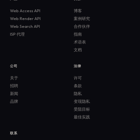
果。 许多团队之所以选择它而非旧版工具，正是看
Web Access API
博客
中了它的速度、稳定性以及自动等待和跨浏览器支
Web Render API
案例研究
持等内置功能。
Web Search API
合作伙伴
ISP 代理
指南
术语表
文档
公司
法律
关于
许可
招聘
条款
新闻
隐私
品牌
变现隐私
受阻目标
最佳实践
联系