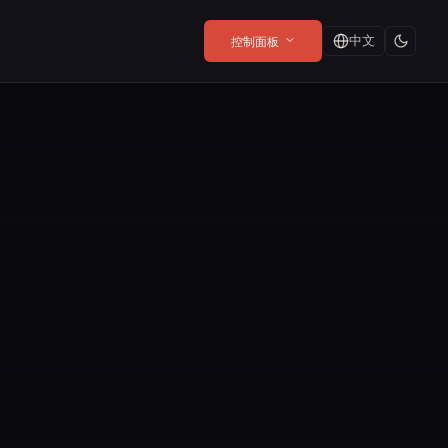
中文
控制面板
博客最新内容
隐私政策
Web Render API
Playground
当它免费时，你就是产
及任何
SDK 收集什么(以及不收集什
From $8/mo
在浏览器中实时试用 API,无
品：更好的付款方式
用
么)。
需任何配置。
阅读更多
→