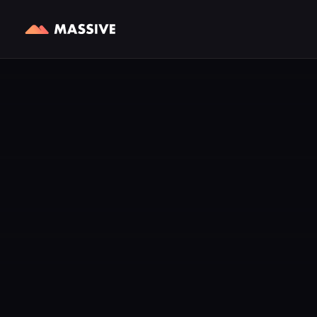
网络基础设施
探索
面向合作伙伴
按产品
Web Access API
博客
合作伙伴计划
住宅代理
通过 195 多个国家/地区的住
教程、指南与产品资讯。
使用 Massive SDK 合规地为
From $4.9/GB
宅 IP 实现实时网络访问。
你的应用变现。
Web Search API
案例研究
结构化 SERP 数据,从真实位
领先团队如何使用
置进行地理定位。
Massive。
指南
分步集成手册。