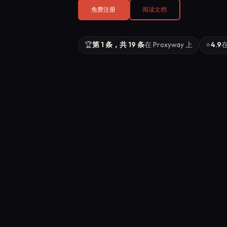
免费注册
阅读文档
🏆
第 1 条，共 19 条
在 Proxyway 上
⭐
4.9
在