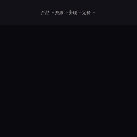
产品
资源
变现
定价
开发者工具
术语表
Web Render API
发布清单
住宅企业版
招聘职位
常见问题与支持
ISP 代理
MCP 服务器
代理、爬虫与数据领域的关
大规模完整 JavaScript 渲染,
几步即可上线由 Massive 驱
From $3.2/GB
加入 Massive 团队。
面向合作伙伴、用户和运营
From $1.8/IP
在 Claude、Cursor 
键术语。
具备反爬绕过能力。
动的应用。
方的解答。
MCP 客户端中直接使
Massive。
市场
ISP 代理
文档
↗
查找经过审核的爬虫与数据
静态住宅 IP,适用于粘性、会
API 参考、SDK 与快速入
提供商。
话绑定的工作流。
门。
创业公司
免费 3 个月,每月 1 TB,无需
股权。