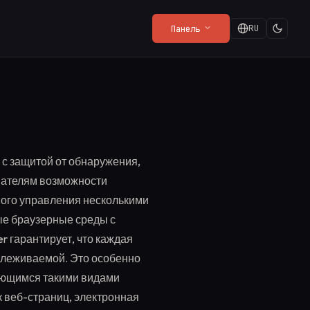
RU
Панель
В
СВЕЖЕЕ В БЛОГЕ
Политика
Web Render API
Playground
Когда это бесплатно,
конфиденциальности
From $8/mo
Попробуйте API вживую в
вы — продукт: лучший
Что SDK собирает (и что —
браузере — без
способ оплаты
Читать далее
→
-
нет).
настройки.
 с защитой от обнаружения,
вателям возможности
ого управления несколькими
е браузерные среды с
r гарантирует, что каждая
тслеживаемой. Это особенно
ающимся такими видами
к веб-страниц, электронная