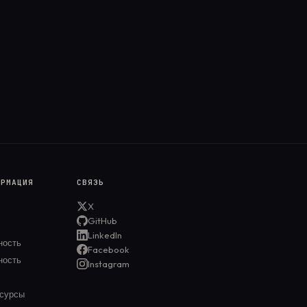
ОРМАЦИЯ
СВЯЗЬ
X
GitHub
LinkedIn
ность
Facebook
ность
Instagram
сурсы