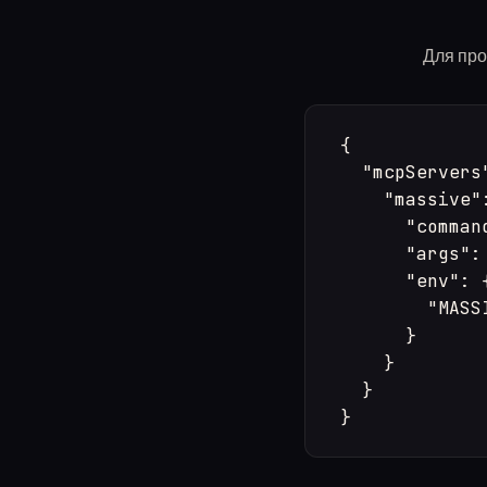
Для про
{

  "mcpServers"
    "massive":
      "command
      "args":
      "env": {
        "MASS
      }

    }

  }

}