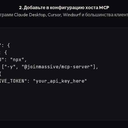
2. Добавьте в конфигурацию хоста MCP
грамм Claude Desktop, Cursor, Windsurf и большинства клиен
: {

 {

": "npx",

 ["-y", "@joinmassive/mcp-server"],



IVE_TOKEN": "your_api_key_here"
