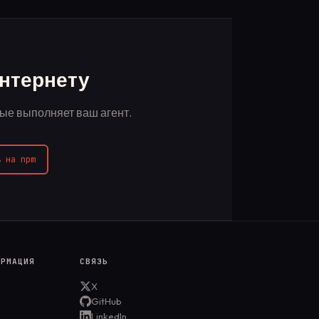
Интернету
рые выполняет ваш агент.
ь на npm
ОРМАЦИЯ
СВЯЗЬ
X
GitHub
LinkedIn