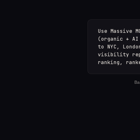
Use Massive M
(organic + AI
to NYC, Londo
visibility re
ranking, rank
Ва