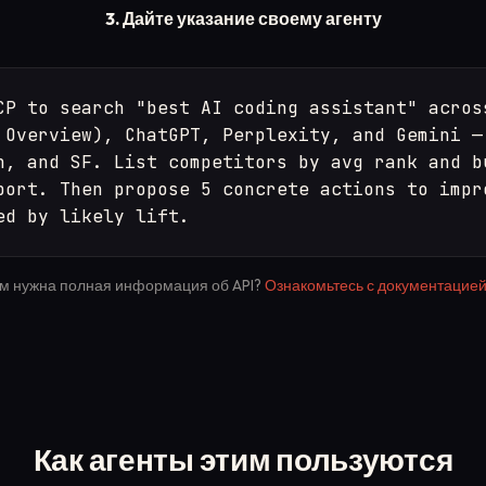
3. Дайте указание своему агенту
CP to search "best AI coding assistant" across
 Overview), ChatGPT, Perplexity, and Gemini — 
n, and SF. List competitors by avg rank and bu
port. Then propose 5 concrete actions to impro
ed by likely lift.
м нужна полная информация об API?
Ознакомьтесь с документацие
Как агенты этим пользуются