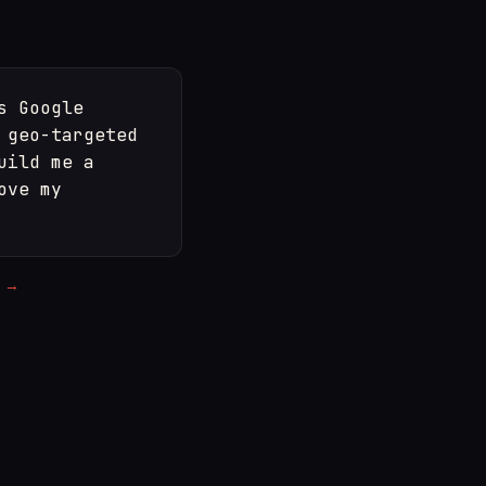
 Google

geo-targeted

ild me a

ve my

й →