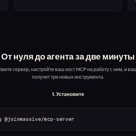
От нуля до агента за две минуты
вите сервер, настройте ваш хост MCP на работу с ним, и ва
получит три новых инструмента.
1. Установите
g @joinmassive/mcp-server