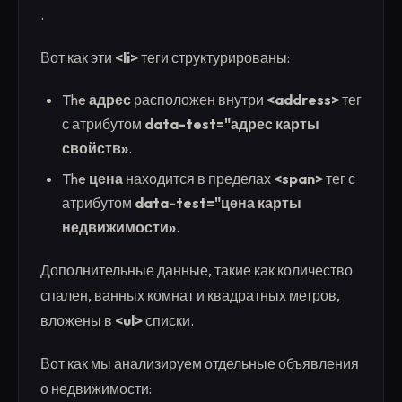
.
Вот как эти
<li>
теги структурированы:
The
адрес
расположен внутри
<address>
тег
с атрибутом
data-test="адрес карты
свойств»
.
The
цена
находится в пределах
<span>
тег с
атрибутом
data-test="цена карты
недвижимости»
.
Дополнительные данные, такие как количество
спален, ванных комнат и квадратных метров,
вложены в
<ul>
списки.
Вот как мы анализируем отдельные объявления
о недвижимости: