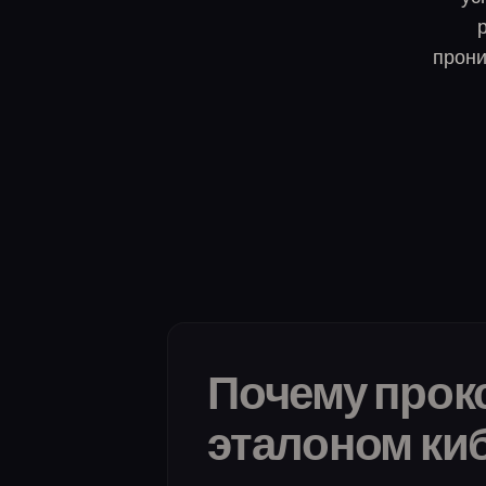
прони
Почему прок
эталоном ки