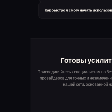
Используйте резидентные прокси-сервер
Как быстро я смогу начать использо
серверы интернет-провайдеров для пост
Начать очень просто. Выберите наши про
в безопасности, выберите тарифный пла
комплексную поддержку по адаптации, чт
Готовы усилит
Присоединяйтесь к специалистам по без
провайдеров для точных и незамеченн
нашей сети, основанной н