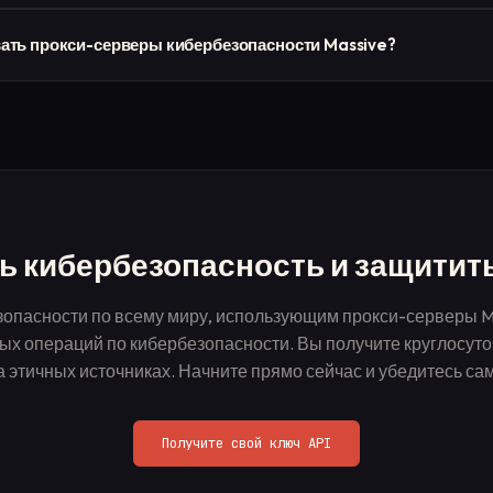
ы для анонимного анализа угроз и скрытых операций в разных места
вать прокси-серверы кибербезопасности Massive?
оянного мониторинга, постоянного обнаружения и долгосрочного о
кси-решения для резидентных или статических прокси-серверов (IS
н, и вы получите немедленный доступ к нашей глобальной прокси-с
обы вы могли быстро приступить к работе.
ь кибербезопасность и защитить 
опасности по всему миру, использующим прокси-серверы Ma
ых операций по кибербезопасности. Вы получите круглосуто
а этичных источниках. Начните прямо сейчас и убедитесь сам
Получите свой ключ API