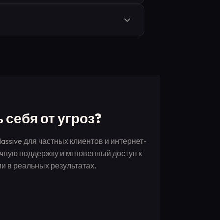
х. Используйте статические прокси-
тслеживания.
P) в зависимости от ваших потребностей
ети. Наша команда предоставляет
себя от угроз?
ssive для частных клиентов и интернет-
чную поддержку и мгновенный доступ к
и в реальных результатах.