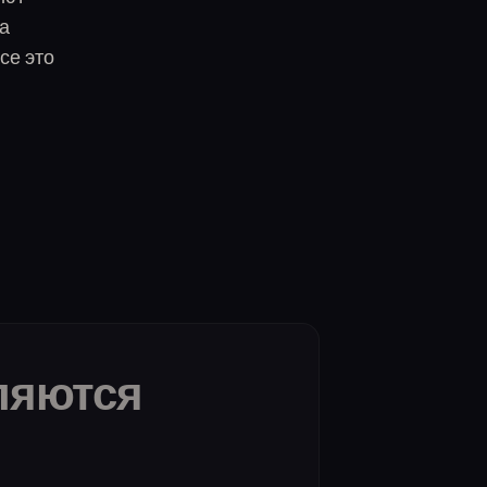
а
се это
ляются