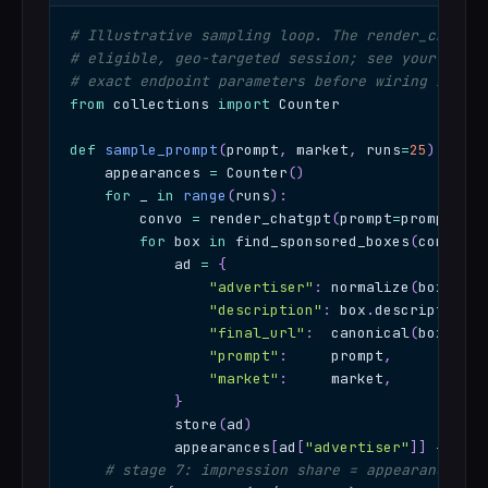
# Illustrative sampling loop. The render_chatgpt
# eligible, geo-targeted session; see your rende
# exact endpoint parameters before wiring it up.
from
 collections 
import
 Counter
def
sample_prompt
(
prompt
,
 market
,
 runs
=
25
)
:
    appearances 
=
 Counter
(
)
for
 _ 
in
range
(
runs
)
:
        convo 
=
 render_chatgpt
(
prompt
=
prompt
,
 ge
for
 box 
in
 find_sponsored_boxes
(
convo
)
:
            ad 
=
{
"advertiser"
:
 normalize
(
box
.
titl
"description"
:
 box
.
description
,
"final_url"
:
  canonical
(
box
.
fina
"prompt"
:
     prompt
,
"market"
:
     market
,
}
            store
(
ad
)
            appearances
[
ad
[
"advertiser"
]
]
+=
1
# stage 7: impression share = appearances / 