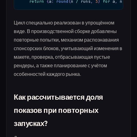
return
{
a
:
round
(
n 
/
 runs
,
3
)
for
 a
,
 n 
in
 ap
Цикл специально реализован в упрощённом
виде. В производственной сборке добавлены
повторные попытки, механизм распознавания
спонсорских блоков, учитывающий изменения в
макете, проверка, отбрасывающая пустые
рендеры, а также планирование с учётом
особенностей каждого рынка.
Как рассчитывается доля
показов при повторных
запусках?