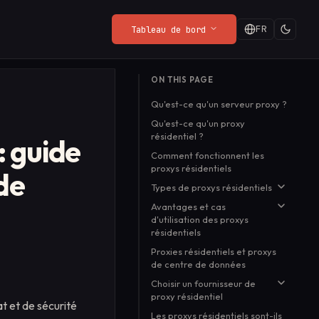
FR
Tableau de bord
DERNIÈRES ACTUALITÉS DU BLOG
ON THIS PAGE
Politique de
Web Render API
Playground
Quand c'est gratuit,
Qu'est-ce qu'un serveur proxy ?
Confidentialité
s,
From $8/mo
Essayez l'API en direct
vous êtes le produit :
Ce que le SDK collecte (et ce
dans votre navigateur,
Qu'est-ce qu'un proxy
une meilleure façon de
Lire la suite
→
résidentiel ?
qu'il ne collecte pas).
sans configuration.
: guide
payer
Comment fonctionnent les
proxys résidentiels
de
Types de proxys résidentiels
Avantages et cas
Proxys résidentiels rotatifs
d'utilisation des proxys
Proxys résidentiels statiques
résidentiels
Proxys résidentiels mobiles
Proxies résidentiels et proxys
Accès à du contenu géo-
Proxys résidentiels dédiés et
de centre de données
restreint
partagés
Choisir un fournisseur de
Scraping et automatisation
proxy résidentiel
des données
at et de sécurité
Les proxys résidentiels sont-ils
Haut niveau d'anonymat
Les proxys résidentiels