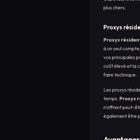
plus chers.
Proxys réside
Proxys résiden
à un seul compte, 
vos principales p
coût élevé et la 
faire technique.
Les proxys résid
temps.
Proxys r
n'offrent peut-êt
également être p
Avantages e