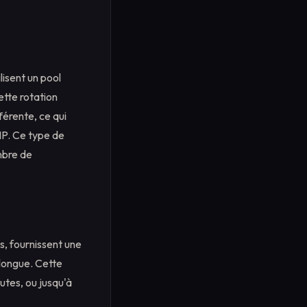
lisent un pool
tte rotation
érente, ce qui
 IP. Ce type de
mbre de
s, fournissent une
longue. Cette
utes, ou jusqu'à