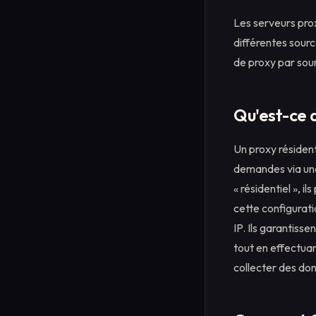
Les serveurs prox
différentes sourc
de proxy par sou
Qu'est-ce q
Un proxy résident
demandes via une 
« résidentiel », i
cette configurati
IP. Ils garantiss
tout en effectuan
collecter des do