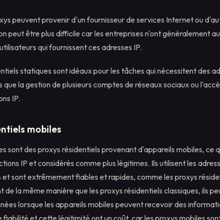
ys peuvent provenir d'un fournisseur de services Internet ou d'au
on peut être plus difficile car les entreprises n'ont généralement a
utilisateurs qui fournissent ces adresses IP.
ntiels statiques sont idéaux pour les tâches qui nécessitent des a
s que la gestion de plusieurs comptes de réseaux sociaux ou l'accè
ons IP.
ntiels mobiles
s sont des proxys résidentiels provenant d'appareils mobiles, ce q
ctions IP et considérés comme plus légitimes. Ils utilisent les adres
 et sont extrêmement fiables et rapides, comme les proxys résiden
nt de la même manière que les proxys résidentiels classiques, ils 
nées lorsque les appareils mobiles peuvent recevoir des informati
fiabilité et cette légitimité ont un coût, car les proxys mobiles s