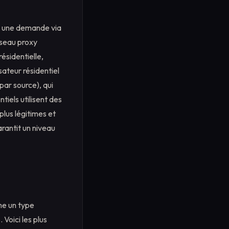
z une demande via
éseau proxy
ésidentielle,
sateur résidentiel
par source), qui
tiels utilisent des
plus légitimes et
rantit un niveau
me un type
Voici les plus