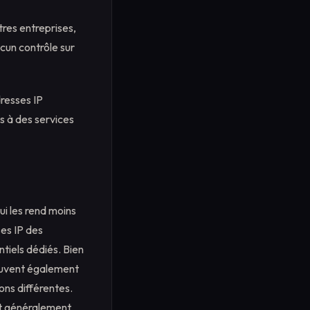
tres entreprises,
ucun contrôle sur
dresses IP
s à des services
ui les rend moins
ses IP des
tiels dédiés. Bien
peuvent également
ons différentes.
ont généralement