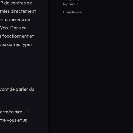
 IP de centres de
légaux ?
gratuits en valent-ils la
Activités de référencement
peine ?
ournies directement
Conclusion
Gestion des réseaux sociaux
rir un niveau de
Surveillance du marché et de
s Web. Dans ce
la concurrence
s fonctionnent et
Protéger la réputation de la
marque
 aux autres types
Vérification des publicités
vant de parler du
rmédiaire ». Il
tre vous et un