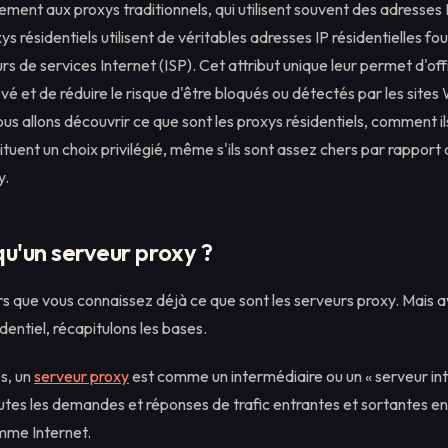
rement aux proxys traditionnels, qui utilisent souvent des adresses
ys résidentiels utilisent de véritables adresses IP résidentielles f
urs de services Internet (ISP). Cet attribut unique leur permet d'off
levé et de réduire le risque d'être bloqués ou détectés par les site
us allons découvrir ce que sont les proxys résidentiels, comment il
tituent un choix privilégié, même s'ils sont assez chers par rapport
y.
u'un serveur proxy ?
 que vous connaissez déjà ce que sont les serveurs proxy. Mais a
dentiel, récapitulons les bases.
s, un
serveur proxy
est comme un intermédiaire ou un « serveur inte
utes les demandes et réponses de trafic entrantes et sortantes en
mme Internet.