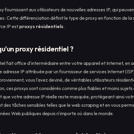
y fournissent aux utilisateurs de nouvelles adresses IP, qui peuve
es. Cette différenciation définit le type de proxy en fonction de la
rce IP est
proxys résidentiels
.
u'un proxy résidentiel ?
iel fait office d'intermédiaire entre votre appareil et Internet, en
adresse IP attribuée par un fournisseur de services Internet (ISP
ls proviennent, vous l'avez deviné, de véritables utilisateurs résident
on, ces proxys sont considérés comme plus fiables et moins sujets 
ent que votre adresse IP réelle reste masquée, protégeant ainsi votr
t des tâches sensibles telles que le web scraping et en vous perm
nnées Web publiques depuis n'importe où dans le monde.