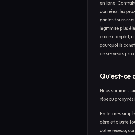
en ligne. Contrai
données, les prox
par les fournisse
légitimité plus é
guide complet, no
pourquoi ils cons
de serveurs prox
Qu'est-ce q
Nous sommes sûrs
réseau proxy rési
En termes simple
gère et ajuste to
autre réseau, co