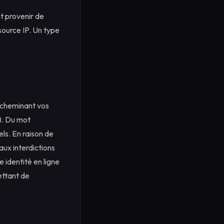
nt provenir de
 source IP. Un type
 acheminant vos
). Du mot
iels. En raison de
aux interdictions
e identité en ligne
ettant de