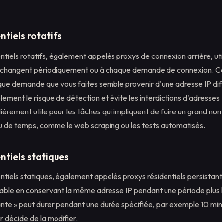
ntiels rotatifs
ntiels rotatifs, également appelés proxys de connexion arrière, uti
i changent périodiquement ou à chaque demande de connexion. Ce
que demande que vous faites semble provenir d'une adresse IP diff
lement le risque de détection et évite les interdictions d'adresses
lièrement utile pour les tâches qui impliquent de faire un grand no
de temps, comme le web scraping ou les tests automatisés.
ntiels statiques
ntiels statiques, également appelés proxys résidentiels persistant
table en conservant la même adresse IP pendant une période plus 
ante » peut durer pendant une durée spécifiée, par exemple 10 min
ur décide de la modifier.