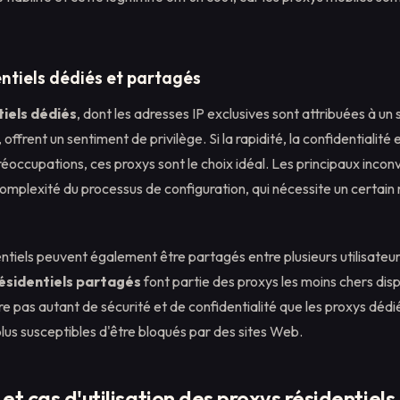
ntiels dédiés et partagés
tiels dédiés
, dont les adresses IP exclusives sont attribuées à un s
offrent un sentiment de privilège. Si la rapidité, la confidentialité et
réoccupations, ces proxys sont le choix idéal. Les principaux incon
complexité du processus de configuration, qui nécessite un certain 
entiels peuvent également être partagés entre plusieurs utilisate
ésidentiels partagés
font partie des proxys les moins chers dispo
re pas autant de sécurité et de confidentialité que les proxys dédié
lus susceptibles d'être bloqués par des sites Web.
t cas d'utilisation des proxys résidentiels