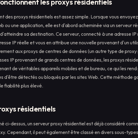
nctionnent les proxys résidentiels
t des proxys résidentiels est assez simple. Lorsque vous envoye
b ou une application, elle est d'abord acheminée via un serveur r
 d'atteindre sa destination. Ce serveur, connecté à une adresse IP r
sse IP réelle et vous en attribue une nouvelle provenant d'un utili
irement aux proxys de centres de données (un autre type de proxy 
esses IP provenant de grands centres de données, les proxys résiden
nant de véritables appareils mobiles et de bureau, ce qui les rend 
es d'être détectés ou bloqués par les sites Web. Cette méthode ga
 fiabilité plus élevé.
oxys résidentiels
ci-dessus, un serveur proxy résidentiel est déjà considéré com
xy. Cependant, il peut également être classé en divers sous-types. 