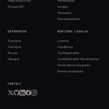
Web Search API
Partenaires
IA – 4e partie : se passer du navigateur
,
Proxies ISP
Guides
2026).
Glossaire
Documentation
ENTREPRISE
MENTIONS LÉGALES
À propos
Licence
Carrières
Conditions
Presse
Confidentialité
Marque
Confidentialité Monétisation
Destinations bloquées
Bonnes pratiques
CONTACT