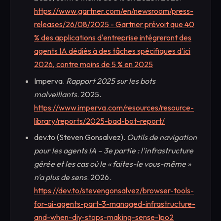
https://www.gartner.com/en/newsroom/press-
releases/26/08/2025 - Gartner prévoit que 40
% des applications d'entreprise intégreront des
agents IA dédiés à des tâches spécifiques d'ici
2026, contre moins de 5 % en 2025
Imperva.
Rapport 2025 sur les bots
malveillants
. 2025.
https://www.imperva.com/resources/resource-
library/reports/2025-bad-bot-report/
dev.to (Steven Gonsalvez).
Outils de navigation
pour les agents IA – 3e partie : l'infrastructure
gérée et les cas où le « faites-le vous-même »
n'a plus de sens
. 2026.
https://dev.to/stevengonsalvez/browser-tools-
for-ai-agents-part-3-managed-infrastructure-
and-when-diy-stops-making-sense-1po2