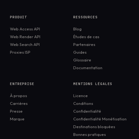
corrobore réellement avant de fournir la
récupération vous permet de contrôler
réponse.
l'actualité, la provenance, la qualité de la
PRODUIT
RESSOURCES
source et l'accès aux pages qui bloquent les
Web Access API
Blog
robots d'indexation par défaut. Pour les
Web Render API
Études de cas
agents de production, ce contrôle fait la
Web Search API
Partenaires
différence entre des réponses vérifiables et
Proxies ISP
Guides
des réponses plausibles.
Glossaire
Documentation
ENTREPRISE
MENTIONS LÉGALES
À propos
Licence
Carrières
Conditions
Presse
Confidentialité
Marque
Confidentialité Monétisation
Destinations bloquées
Bonnes pratiques