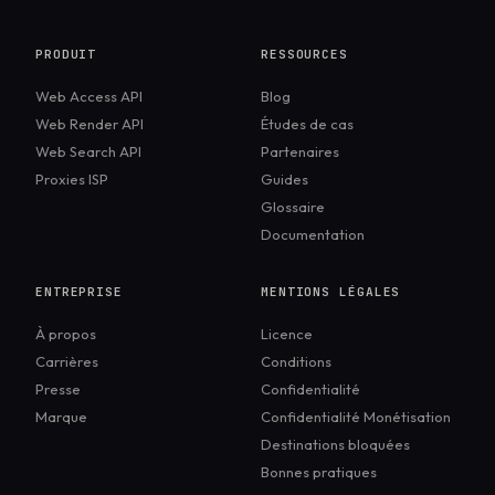
permet d'évaluer si les budgets se
mesure que les stocks et la concurrence
réorientent vers les plateformes d'IA. Cela
augmentent.
PRODUIT
RESSOURCES
ne permet pas de prouver que des fonds ont
Web Access API
Blog
quitté Google ou Meta. Cela montre
Web Render API
Études de cas
simplement que le secteur de l'IA se
Web Search API
Partenaires
développe, ce qui, par rapport à l'objectif
Proxies ISP
Guides
annoncé de 100 milliards de dollars d'ici
Glossaire
2030 (
Axios
, 2026), donne une idée de
Documentation
l'ampleur que devrait prendre cette
migration.
ENTREPRISE
MENTIONS LÉGALES
À propos
Licence
Carrières
Conditions
Presse
Confidentialité
Marque
Confidentialité Monétisation
Destinations bloquées
Bonnes pratiques