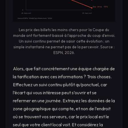
Bay Area -59%
0
60 days out
10 days out
Source: ESPN, "World Cup sticker shock," 2026
Les prix des billets les moins chers pour la Coupe du
monde ont fortement baissé à l'approche du coup d'envoi.
Un suivi continu permet de saisir cette évolution ; un
simple instantané ne permet pas de la percevoir. Source :
ESPN, 2026.
Alors, que fait concrètement une équipe chargée de
la tarification avec ces informations ? Trois choses.
Effectuez un suivi continu plutôt qu’ponctuel, car
l’écart qui vous intéresse peut s’ouvrir et se
refermer en une journée. Extrayez les données de la
zone géographique qui compte, et non de l’endroit
où se trouvent vos serveurs, car le prix local est le
seul que votre client local voit. Et considérez la