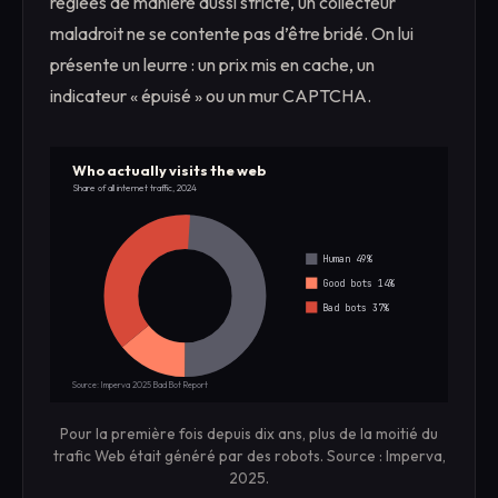
réglées de manière aussi stricte, un collecteur
maladroit ne se contente pas d’être bridé. On lui
présente un leurre : un prix mis en cache, un
indicateur « épuisé » ou un mur CAPTCHA.
Who actually visits the web
Share of all internet traffic, 2024
Human 49%
Good bots 14%
Bad bots 37%
Source: Imperva 2025 Bad Bot Report
Pour la première fois depuis dix ans, plus de la moitié du
trafic Web était généré par des robots. Source : Imperva,
2025.