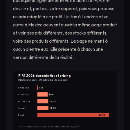
boutique en ligne détecte votre adresse IP, votre
devise et, parfois, votre appareil, puis vous propose
un prix adapté à ce profil. Un fan à Londres et un
autre à Mexico peuvent ouvrir la même page produit
et voir des prix différents, des stocks différents,
voire des produits différents. La page ne ment à
aucun d’entre eux. Elle présente à chacun une
version différente de la réalité.
FIFA 2026 dynamic ticket pricing
Published price points, in US dollars (bars to linear scale)
Group low
$60
Miami avg
$960
Dallas avg
$1,028
LA avg
$1,040
Final
$6,730
Source: ESPN, "World Cup sticker shock" and FIFA published pricing, 2026