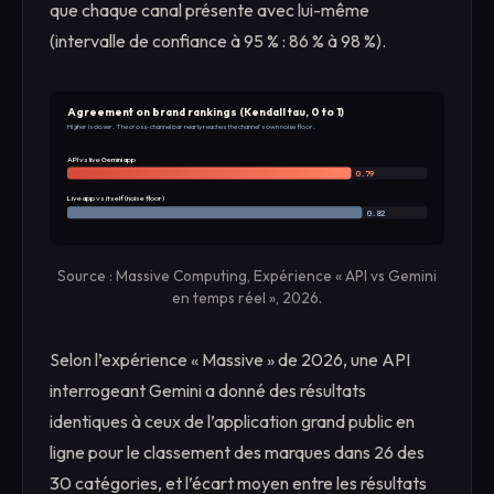
que chaque canal présente avec lui-même
(intervalle de confiance à 95 % : 86 % à 98 %).
Agreement on brand rankings (Kendall tau, 0 to 1)
Higher is closer. The cross-channel bar nearly reaches the channel's own noise floor.
API vs live Gemini app
0.79
Live app vs itself (noise floor)
0.82
Source : Massive Computing, Expérience « API vs Gemini
en temps réel », 2026.
Selon l’expérience « Massive » de 2026, une API
interrogeant Gemini a donné des résultats
identiques à ceux de l’application grand public en
ligne pour le classement des marques dans 26 des
30 catégories, et l’écart moyen entre les résultats