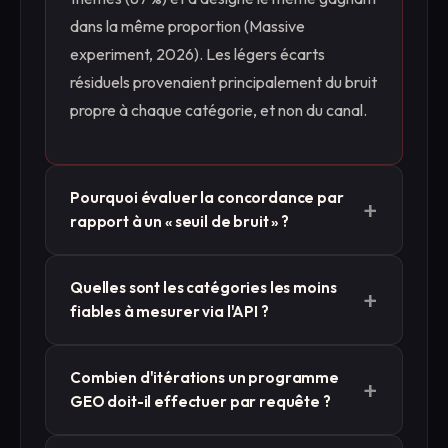
dans la même proportion (Massive
experiment, 2026). Les légers écarts
résiduels provenaient principalement du bruit
propre à chaque catégorie, et non du canal.
Pourquoi évaluer la concordance par
+
rapport à un « seuil de bruit » ?
Les modèles génératifs sont non
Quelles sont les catégories les moins
+
déterministes ; ainsi, une même instruction
fiables à mesurer via l'API ?
peut donner lieu à des classements
différents lors d'exécutions successives.
Les catégories « Alimentation » et « Produits
Combien d'itérations un programme
Chaque canal présente donc une
+
de grande consommation » ont été les plus
GEO doit-il effectuer par requête ?
incohérence interne. Cette incohérence
fluctuantes lors de notre test de 2026, et les
interne (0,82 dans notre test) constitue la
gagnants contestés ont présenté les écarts