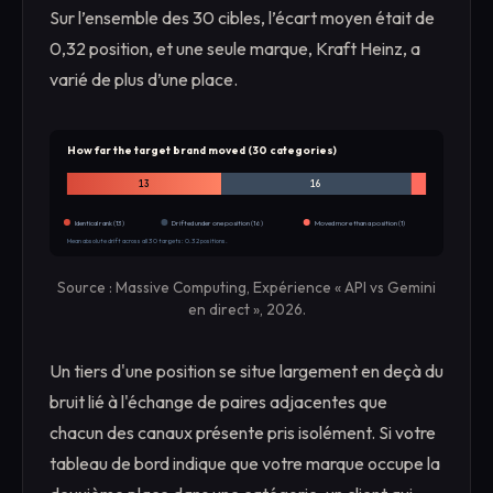
Sur l’ensemble des 30 cibles, l’écart moyen était de
0,32 position, et une seule marque, Kraft Heinz, a
varié de plus d’une place.
How far the target brand moved (30 categories)
13
16
Identical rank (13)
Drifted under one position (16)
Moved more than a position (1)
Mean absolute drift across all 30 targets: 0.32 positions.
Source : Massive Computing, Expérience « API vs Gemini
en direct », 2026.
Un tiers d'une position se situe largement en deçà du
bruit lié à l'échange de paires adjacentes que
chacun des canaux présente pris isolément. Si votre
tableau de bord indique que votre marque occupe la