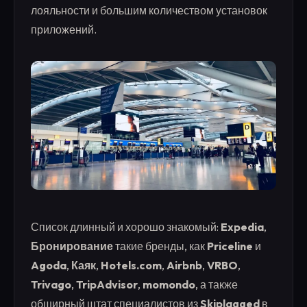
лояльности и большим количеством установок
приложений.
Список длинный и хорошо знакомый:
Expedia
,
Бронирование
такие бренды, как
Priceline
и
Agoda
,
Каяк
,
Hotels.com
,
Airbnb
,
VRBO
,
Trivago
,
TripAdvisor
,
momondo
, а также
обширный штат специалистов из
Skiplagged
в