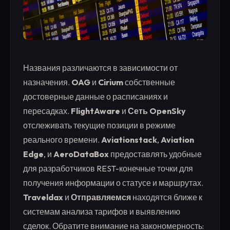
Названия различаются в зависимости от
назначения.
OAG
и
Cirium
собственные
достоверные данные о расписаниях и
пересадках.
FlightAware
и
Сеть OpenSky
отслеживать текущие позиции в режиме
реального времени.
Aviationstack
,
Aviation
Edge
, и
AeroDataBox
предоставлять удобные
для разработчиков REST-конечные точки для
получения информации о статусе и маршрутах.
Traveldax
и
Отправляемся
находятся ближе к
системам анализа тарифов и выявлению
сделок. Обратите внимание на закономерность: