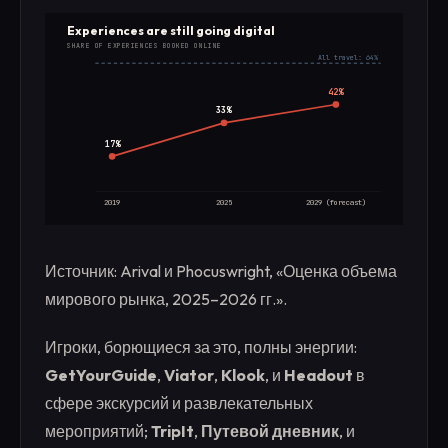
Experiences are still going digital
SHARE OF EXPERIENCES BOOKED ONLINE
All travel: 64%
42%
33%
17%
2019
2025
2029 (forecast)
Источник: Arival и Phocuswright, «Оценка объема
мирового рынка, 2025–2026 гг.».
Игроки, борющиеся за это, полны энергии:
GetYourGuide
,
Viator
,
Klook
, и
Headout
в
сфере экскурсий и развлекательных
мероприятий;
TripIt
,
Путевой дневник
, и