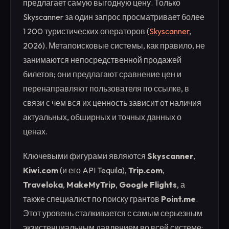
предлагает самую выгодную цену. Только
Skyscanner за один запрос просматривает более
1 200 туристических операторов (
Skyscanner
,
2026). Метапоисковые системы, как правило, не
занимаются непосредственной продажей
билетов; они предлагают сравнение цен и
перенаправляют пользователя по ссылке, в
связи с чем вся их ценность зависит от наличия
актуальных, обширных и точных данных о
ценах.
Ключевыми фигурами являются
Skyscanner
,
Kiwi.com
(и его API Tequila),
Trip.com
,
Traveloka
,
MakeMyTrip
,
Google Flights
, а
также специалист по поиску грантов
Point.me
.
Этот уровень сталкивается с самым серьезным
экзистенциальным давлением во всей системе: