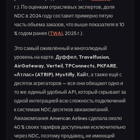
г.). По оценкам отраслевых экспертов, доля
NDC в 2024 году составит примерно пятую
часть объема заказов, что выше показателя в 10
% годом ранее (
TWAI
, 2025 г.).
Это самый оживлённый и многолюдный
уровень на карте.
Дуффел
,
Travelfusion
,
AirGateway
,
Verteil
,
TPConnects
,
PKFARE
,
«Атлас» (ATRIP)
,
Mystifly
,
Кайт
, а также ещё с
десяток агрегаторов — все они обещают одно и
то же: единый удобный API, который скрывает за
одной интеграцией всю сложность подключений
к системам NDC десятков авиакомпаний.
Авиакомпания American Airlines сделала около
40 % своих тарифов доступными исключительно
через NDC, поэтому продавец, не имеющий