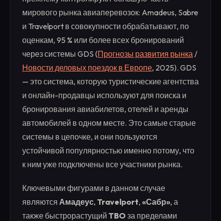
мирового рынка авиаперевозок: Amadeus, Sabre
и Travelport в совокупности обрабатывают, по
оценкам, 95 % или более всех бронирований
через системы GDS (
Прогнозы развития рынка
/
Новости деловых поездок в Европе
, 2025). GDS
— это система, которую туристические агентства
и онлайн-продавцы используют для поиска и
бронирования авиабилетов, отелей и аренды
автомобилей в одном месте. Это самые старые
системы в цепочке, и они пользуются
устойчивой популярностью именно потому, что
к ним уже подключены все участники рынка.
Ключевыми фигурами в данном случае
являются
Амадеус
,
Travelport
,
«Сабр»
, а
также быстрорастущий
TBO
за пределами