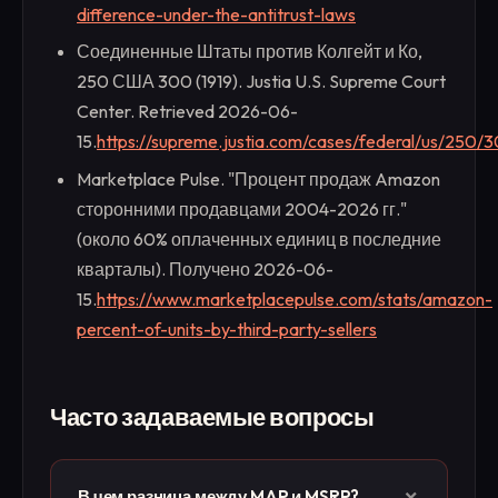
difference-under-the-antitrust-laws
Соединенные Штаты против Колгейт и Ко,
250 США 300 (1919). Justia U.S. Supreme Court
Center. Retrieved 2026-06-
15.
https://supreme.justia.com/cases/federal/us/250/
Marketplace Pulse. "Процент продаж Amazon
сторонними продавцами 2004-2026 гг."
(около 60% оплаченных единиц в последние
кварталы). Получено 2026-06-
15.
https://www.marketplacepulse.com/stats/amazon-
percent-of-units-by-third-party-sellers
Часто задаваемые вопросы
+
В чем разница между MAP и MSRP?