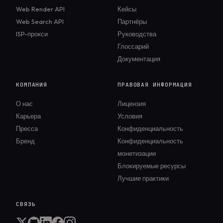
политики к соглашению о ценовой
решений, а не на ввод данных.
Web Render API
Кейсы
фиксации меняет юридическую картину.
Web Search API
Партнёры
Это общий контекст, а не юридический
ISP-прокси
Руководства
совет; проконсультируйтесь с
Глоссарий
квалифицированным антимонопольным
Документация
юристом, прежде чем устанавливать или
проводить в жизнь политику.
КОМПАНИЯ
ПРАВОВАЯ ИНФОРМАЦИЯ
О нас
Лицензия
Карьера
Условия
Пресса
Конфиденциальность
Бренд
Конфиденциальность
монетизации
Блокируемые ресурсы
Лучшие практики
СВЯЗЬ