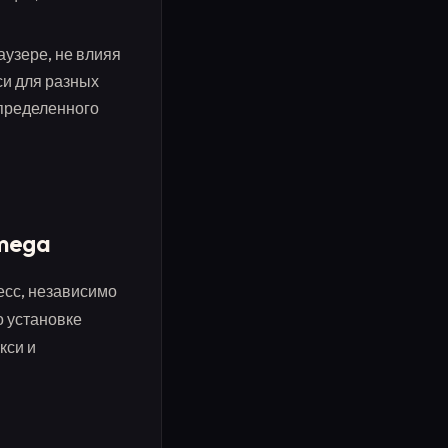
узере, не влияя
си для разных
определенного
Omega
есс, независимо
о установке
кси и