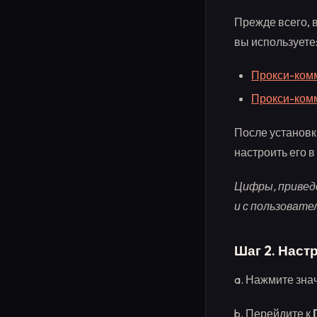
Прежде всего, 
вы используете
Прокси-комм
Прокси-комм
После установ
настроить его 
Цифры, приведе
и с пользовател
Шаг 2. Наст
a. Нажмите зна
b. Перейдите к