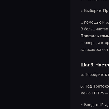
c. Выберите
Пр
С помощью Prox
В большинстве 
Профиль комм
серверы, а вто
зависимости от
Шаг 3. Наст
a. Перейдите к
b. Под
Протоко
меню. HTTPS —
c. Введите IP-а