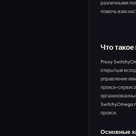
различными поп
помочь вам нас
Что такое
Proxy SwitchyO
открытым исход
управление ими
прокси-сервиса
организованный
SwitchyOmega п
прокси.
Основные х