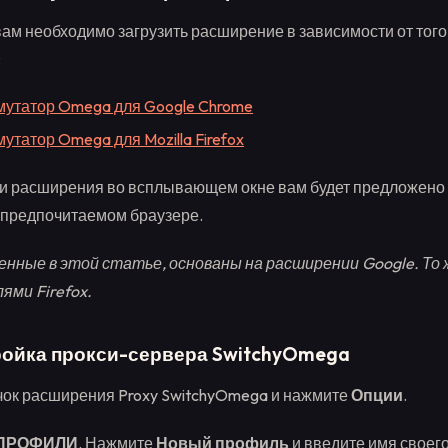
вам необходимо загрузить расширение в зависимости от того
:
утатор Omega для Google Chrome
утатор Omega для Mozilla Firefox
ки расширения во всплывающем окне вам будет предложено
в предпочитаемом браузере.
нные в этой статье, основаны на расширении Google. То 
ями Firefox.
ройка прокси-сервера SwitchyOmega
чок расширения Proxy SwitchyOmega и нажмите
Опции
.
ПРОФИЛИ
. Нажмите
Новый профиль
и введите имя своег