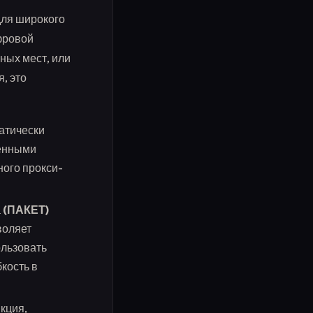
для широкого
ифровой
ных мест, или
, это
атически
ленными
ного прокси-
а
(ПАКЕТ)
воляет
ользовать
кость в
кция,