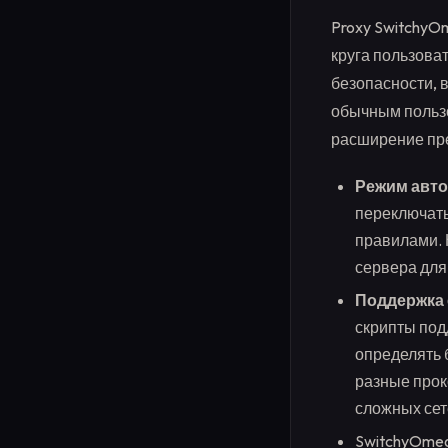
Proxy SwitchyO
круга пользова
безопасности, 
обычным пользо
расширение пре
Режим авто
переключать
правилами. 
сервера для
Поддержка 
скрипты под
определять 
разные прок
сложных сет
SwitchyOme