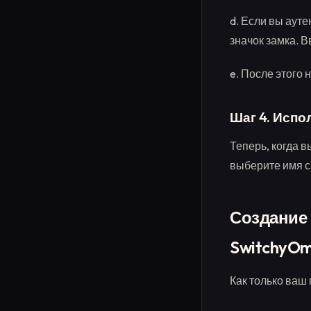
d. Если вы аут
значок замка. 
e. После этого 
Шаг 4. Испо
Теперь, когда 
выберите имя с
Создание
SwitchyO
Как только ваш