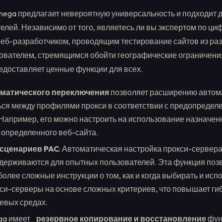
mega предлагает невероятную универсальность и подходит 
телей. Независимо от того, являетесь ли вы экспертом по ц
веб-разработчиком, проводящим тестирование сайтов из раз
вателем, стремящимся обойти географические ограничения
доставляет ценные функции для всех.
матического переключения
позволяет расширению автом
ся между профилями прокси в соответствии с предопреде
Например, его можно настроить на использование назначен
 определенного веб-сайта.
сценариев PAC
: Автоматическая настройка прокси-сервер
держиваются для опытных пользователей. Эта функция поз
более сложные инструкции о том, как и когда выбирать и исп
си-серверы на основе сложных критериев, что повышает гиб
евых средах.
ga имеет_
резервное копирование и восстановление
фун