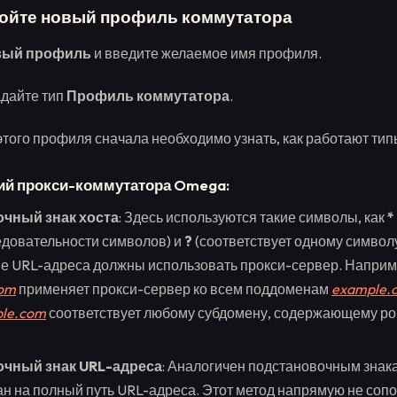
тройте новый профиль коммутатора
вый профиль
и введите желаемое имя профиля.
задайте тип
Профиль коммутатора
.
этого профиля сначала необходимо узнать, как работают тип
ий прокси-коммутатора Omega:
чный знак хоста
: Здесь используются такие символы, как
*
довательности символов) и
?
(соответствует одному символу
кие URL-адреса должны использовать прокси-сервер. Наприм
com
применяет прокси-сервер ко всем поддоменам
example.
le.com
соответствует любому субдомену, содержающему ро
чный знак URL-адреса
: Аналогичен подстановочным знака
н на полный путь URL-адреса. Этот метод напрямую не сопо