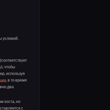
ы условий.
(соответствует
), чтобы
ер, используя
com
, в то время
вно два
м хоста, но
ставляется с