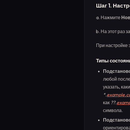
Шаг 1. Нас
a. Нажмите
Но
b. На этот раз 
При настройке 
Типы состоян
Подстаново
любой после
указать, ка
*.
example.
как
??.
examp
символа.
Подстаново
ориентирова