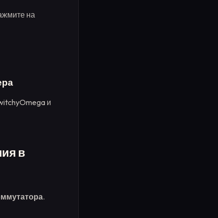
ажмите на
ера
SwitchyOmega и
ия в
оммутатора
.