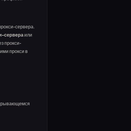
прокси-сервера.
и-сервера
или
ез прокси-
ими прокси в
аскрывающемся