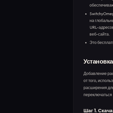
обеспечива
SwitchyOmeg
на глобальн
URL-адресов
веб-сайта.
Это бесплат
Установка
Добавление рас
от того, исполь
расширения для
переключаться 
Шаг 1. Скач