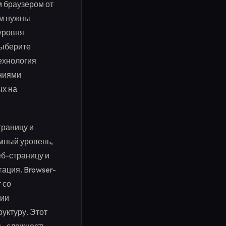
м браузером от
ам нужны
 уровня
Выберите
технология
ениями
ых на
траницу и
мный уровень,
б-страницу и
гация. Browser-
 со
гии
уктуру. Этот