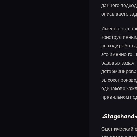
данного подход
описываете зад
Именно этот пр
конструктивным
по ходу работы,
это именно то,
разовых задач.
детерминирован
высокопроизвод
одинаково кажд
правильном под
«Stagehand»
Сценический 