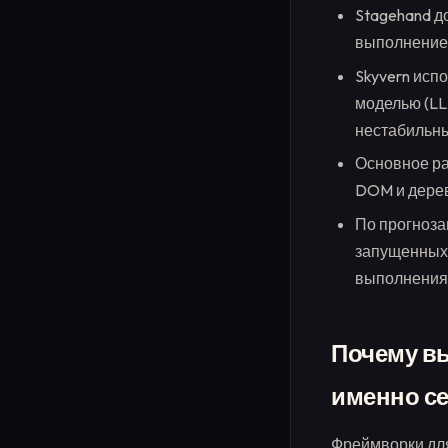
Stagehand д
выполнение 
Skyvern исп
моделью (LL
нестабильны
Основное ра
DOM и дерев
По прогноза
запущенных 
выполнения 
Почему вы
именно с
Фреймворки для