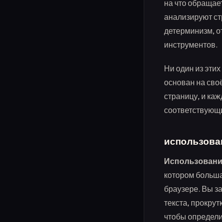
на что обращае
анализируют ст
детерминизм, от
инструментов.
Ни один из эти
основан на сво
страницу, и ка
соответствующ
использован
Использовани
котором больша
браузере. Вы з
текста, прокрут
чтобы определи