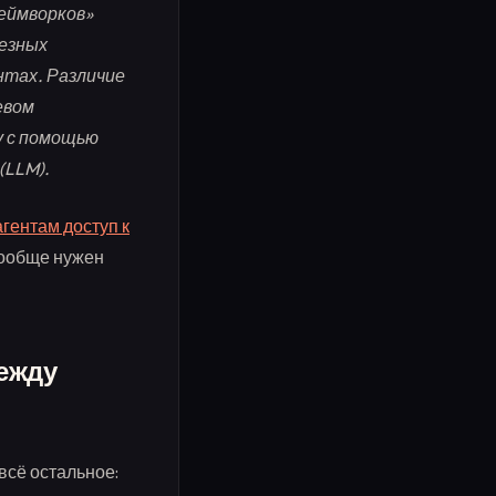
еймворков»
ьезных
нтах. Различие
евом
у с помощью
(LLM).
гентам доступ к
вообще нужен
между
всё остальное: