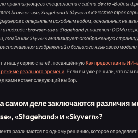
ли практикующего специалиста с сайта dev.to
«Войны фр
ляет browser-use, Stagehand и Skyvern в качестве трёх сер
раузеров с открытым исходным кодом, основанных на аге
 в подходе: browser-use и Stagehand управляют DOM и дер
, тогда как Skyvern анализирует отображенную страниц
распознавания изображений и большого языкового модели 
ит в нашу серию статей, посвящённую
Как предоставить ИИ-а
в режиме реального времени
. Если вы уже решили, что вам 
ред вами встает следующий выбор.
на самом деле заключаются различия 
se», «Stagehand» и «Skyvern»?
мента различаются по одному решению, которое определяет 