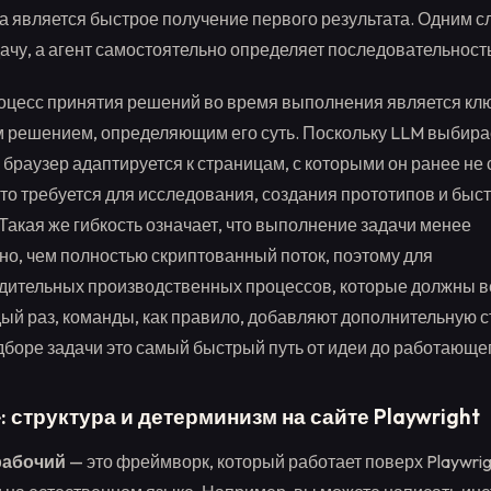
а является быстрое получение первого результата. Одним с
ачу, а агент самостоятельно определяет последовательност
оцесс принятия решений во время выполнения является к
 решением, определяющим его суть. Поскольку LLM выбира
 браузер адаптируется к страницам, с которыми он ранее не 
 что требуется для исследования, создания прототипов и бы
 Такая же гибкость означает, что выполнение задачи менее
о, чем полностью скриптованный поток, поэтому для
ительных производственных процессов, которые должны в
ый раз, команды, как правило, добавляют дополнительную с
боре задачи это самый быстрый путь от идеи до работающег
: структура и детерминизм на сайте Playwright
рабочий
— это фреймворк, который работает поверх Playwrig