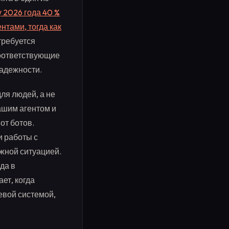
у 2026 года 40 %
тами, тогда как
отребуется
соответствующие
адежности.
ля людей, а не
ашим агентом и
от ботов.
и работы с
ожной ситуацией.
да в
ет, когда
евой системой,