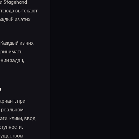
и Stagehand
 Отсюда вытекают
аждый из этих
 Каждый из них
принимать
нии задач,
а
ариант, при
в реальном
ги: клики, ввод
ступности,
имуществом