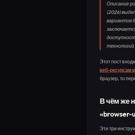
Описание ро
(2026) выде
вариантов б
заключается
доступности
технологий 
Этот пост вход
веб-ресурсам 
браузер, то пе
В чём же 
«browser-u
Эти три инстру