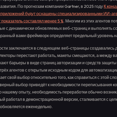
азвития. По прогнозам компании Gartner, в 2025 году
К конц
приложений будут оснащены специализированными ИИ-аген
т показатель составлял менее 5 %
. Многим из этих агентов п
ые с динамически обновляемых веб-страниц и выполнять 
бранный вами фреймворк определяет предельный уровень н
сти заключается в следующем: веб-страницы создавались д
електоры перестают работать, макеты смещаются, а между в
ают барьеры в виде страниц авторизации и средств защиты 
 трёх агентов с открытым исходным кодом для автоматизаци
ет свой выбор относительно того, как справиться с этой сл
еверный выбор приведёт к необходимости переписывания ко
 нашему опыту, необходимость переработки обычно возника
рый работал в демонстрационной версии, сталкивается с цел
 обновляется еженедельно.