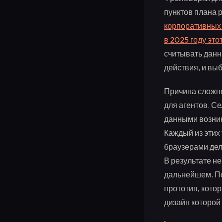
пунктов плана р
корпоративных 
в 2025 году это
считывать данн
действия, и вы
Причина сложно
для агентов. С
данными возник
Каждый из этих
браузерами дела
В результате н
дальнейшем. По
прототип, кото
дизайн которой