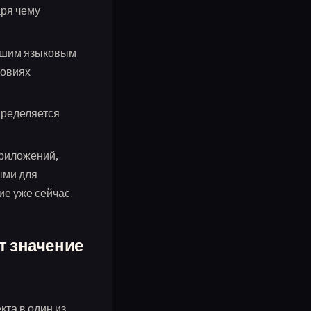
аря чему
льшим языковым
ловиях
пределяется
приложений,
ыми для
ие уже сейчас.
т значение
та в один из