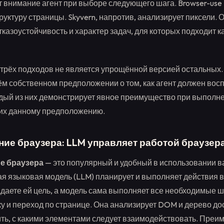
т внимание агент при выборе следующего шага. Browser-use 
руктуру страницы. Skyvern, напротив, анализирует пиксели.
казоустойчивость и характер задач, для которых подходит к
х трёх подходов не является упрощённой версией остальных.
ём собственном предположении о том, как агент должен вос
ждый из них демонстрирует явное преимущество при выполне
их данному предположению.
ие браузера: LLM управляет работой браузер
е браузера
— это популярный и удобный в использовании в
я языковая модель (LLM) планирует и выполняет действия 
адаете ей цель, а модель сама выполняет все необходимые ша
ку и переход по странице. Она анализирует DOM и дерево до
ть, с какими элементами следует взаимодействовать. Пре