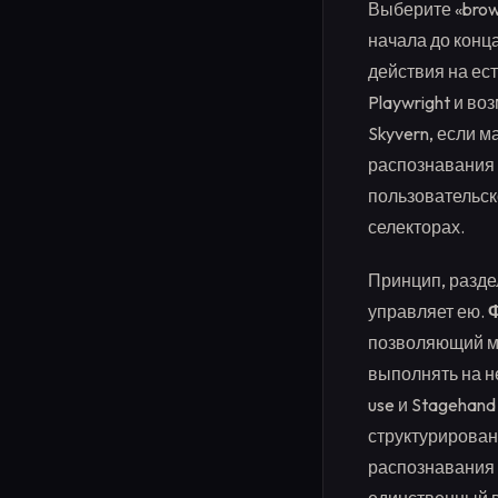
Выберите «brow
начала до конц
действия на ест
Playwright и в
Skyvern, если м
распознавания 
пользовательск
селекторах.
Принцип, раздел
управляет ею.
позволяющий мо
выполнять на не
use и Stagehan
структурирован
распознавания 