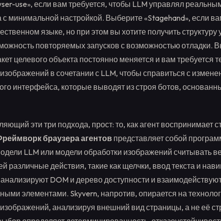
ser-use», если вам требуется, чтобы LLM управлял реальны
а с минимальной настройкой. Выберите «Stagehand», если в
ественном языке, но при этом вы хотите получить структуру
озможность повторяемых запусков с возможностью отладки. 
акет целевого объекта постоянно меняется и вам требуется 
изображений в сочетании с LLM, чтобы справиться с измен
ого интерфейса, которые выводят из строя ботов, основанн
яющий эти три подхода, прост: то, как агент воспринимает с
Фреймворк браузера агентов
представляет собой програм
дели LLM или модели обработки изображений считывать ве
й различные действия, такие как щелчки, ввод текста и нави
d анализируют DOM и дерево доступности и взаимодействуют
ными элементами. Skyvern, напротив, опирается на техноло
изображений, анализируя внешний вид страницы, а не её стр