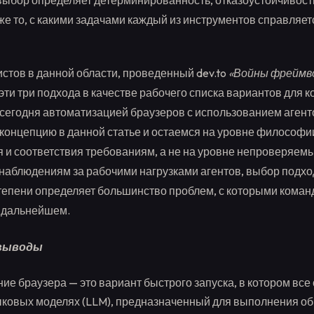
ыбор определяет детерминированность, отказоустойчивост
кже то, с какими задачами каждый из инструментов справляе
стов в данной области, проведенный dev.to
«Войны фреймв
эти три подхода в качестве рабочего списка вариантов для к
егодня автоматизацией браузеров с использованием агент
 концепцию в данной статье и остаемся на уровне философи
 и соответствия требованиям, а не на уровне непроверяемы
наблюдениям за рабочими нагрузками агентов, выбор подхо
тепени определяет большинство проблем, с которыми кома
 дальнейшем.
выводы
ие браузера — это вариант быстрого запуска, в котором все
ковых моделях (LLM), предназначенный для выполнения об