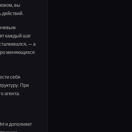
ловом, вы
ь действий.
лючевым
ет каждый шаг
сталкивался, — а
стро меняющихся
ести себя
труктуру. При
о агента.
ht и дополняет