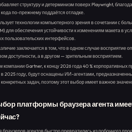
обавляет структуру и детерминизм поверх Playwright, благод
кода по-прежнему поддаётся отладке.
ользует технологии компьютерного зрения в сочетании с бо
M) для обеспечения устойчивости к изменениям макета в ус
х пользовательских интерфейсов.
зличие заключается в том, что в одном случае восприятие о
ом доступности, а в другом — зрительным восприятием.
м компании Gartner, к концу 2026 года 40 % корпоративных 
в 2025 году, будут оснащены ИИ-агентами, предназначенн
конкретных задач, поэтому этот выбор имеет важное значен
бор платформы браузера агента имее
ейчас?
 браузеров агентов быстро превратились из побочного проек