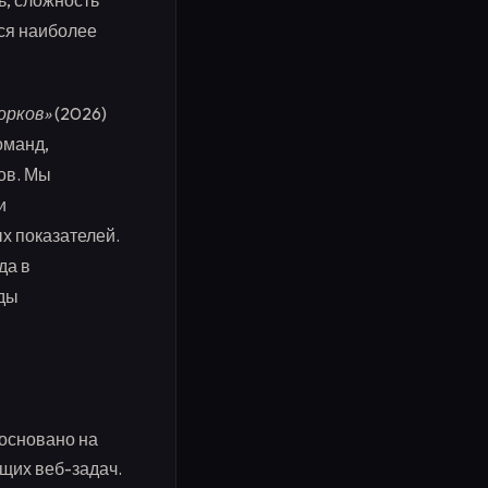
ь, сложность
тся наиболее
орков»
(2026)
оманд,
ов. Мы
и
х показателей.
да в
нды
 основано на
щих веб-задач.