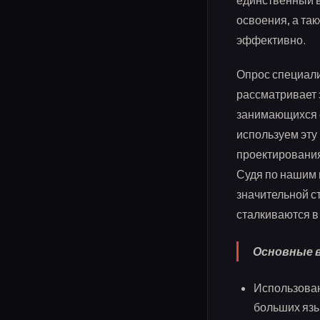
единственный в
освоения, а та
эффективно.
Опрос специали
рассматривает 
занимающихся с
используем эту
проектирования
Судя по нашим 
значительной с
сталкиваются в
Основные 
Использован
больших язы